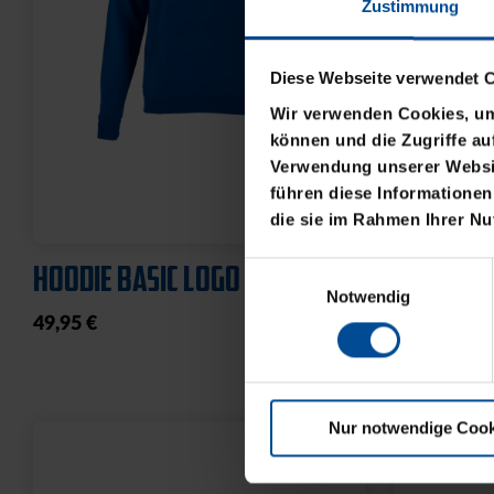
Zustimmung
Diese Webseite verwendet 
Wir verwenden Cookies, um 
können und die Zugriffe au
Verwendung unserer Websit
führen diese Informationen
die sie im Rahmen Ihrer N
HOODIE BASIC LOGO KLEIN
T-SHIRT 
Einwilligungsauswahl
Notwendig
49,95 €
21,95 €
Nur notwendige Cook