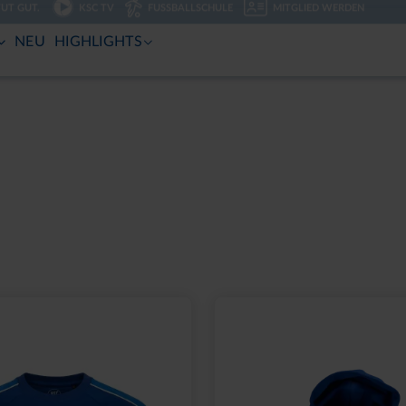
TUT GUT.
KSC TV
FUSSBALLSCHULE
MITGLIED WERDEN
NEU
HIGHLIGHTS