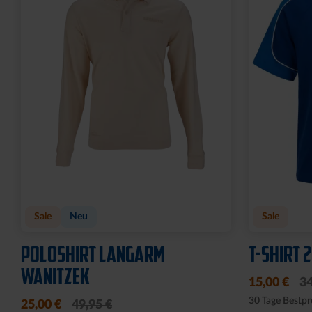
Sale
Neu
Sale
POLOSHIRT LANGARM
T-SHIRT 
WANITZEK
15,00 €
34
30 Tage Bestpr
25,00 €
49,95 €