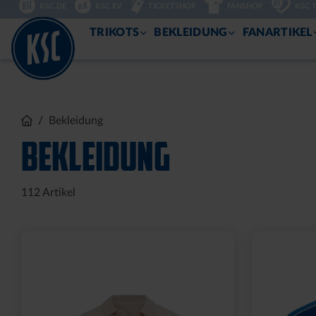
DIREKT
KSC.DE
KSC.EV
TICKETSHOP
FANSHOP
KSC 
ZUM
INHALT
TRIKOTS
BEKLEIDUNG
FANARTIKEL
Bekleidung
BEKLEIDUNG
112
Artikel