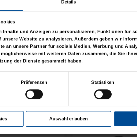
Details
Cookies
Inhalte und Anzeigen zu personalisieren, Funktionen für s
f unsere Website zu analysieren. Außerdem geben wir Inform
e an unsere Partner für soziale Medien, Werbung und Analy
 möglicherweise mit weiteren Daten zusammen, die Sie ihnen
utzung der Dienste gesammelt haben.
Neu
BASIC LOGO KLEIN
RUCKSACK ONEMATE
Präferenzen
Statistiken
BACKPACK PRO2 SCH
149,00 €
ies
Auswahl erlauben