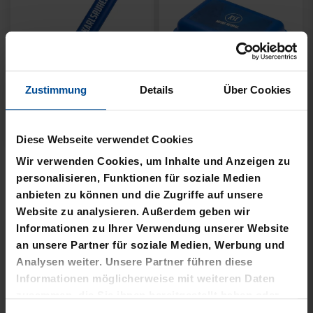
Zustimmung
Details
Über Cookies
Neu
Neu
Diese Webseite verwendet Cookies
PIZZASCHNEIDER KSC
BROTDOSE KSC LOGO
Wir verwenden Cookies, um Inhalte und Anzeigen zu
personalisieren, Funktionen für soziale Medien
12,95 €
12,95 €
anbieten zu können und die Zugriffe auf unsere
Website zu analysieren. Außerdem geben wir
Informationen zu Ihrer Verwendung unserer Website
an unsere Partner für soziale Medien, Werbung und
Analysen weiter. Unsere Partner führen diese
Informationen möglicherweise mit weiteren Daten
zusammen, die Sie ihnen bereitgestellt haben oder
die sie im Rahmen Ihrer Nutzung der Dienste