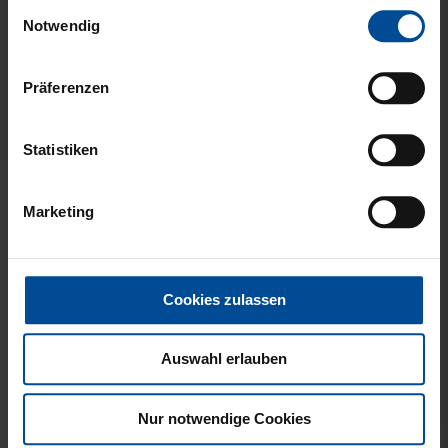
Einwilligungsauswahl
gesammelt haben.
Notwendig
Präferenzen
Statistiken
THERMOBECHER ZELA
Marketing
GRAU 900ML
44,95 €
Cookies zulassen
Auswahl erlauben
Nur notwendige Cookies