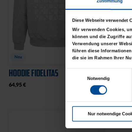
Zustimmung
Diese Webseite verwendet 
Wir verwenden Cookies, um 
können und die Zugriffe au
Verwendung unserer Websit
führen diese Informationen
Neu
Neu
die sie im Rahmen Ihrer N
HOODIE FIDELITAS
T-SHIRT F
Einwilligungsauswahl
Notwendig
64,95 €
34,95 €
Nur notwendige Cook