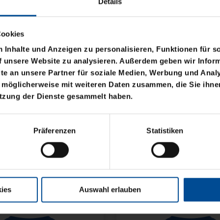
Details
Cookies
Inhalte und Anzeigen zu personalisieren, Funktionen für s
f unsere Website zu analysieren. Außerdem geben wir Inform
e an unsere Partner für soziale Medien, Werbung und Analy
 möglicherweise mit weiteren Daten zusammen, die Sie ihnen
Neu
Personalisierbar
utzung der Dienste gesammelt haben.
IDELITAS
TRIKOT AUSWÄRTS KI
Präferenzen
Statistiken
27
69,95 €
ies
Auswahl erlauben