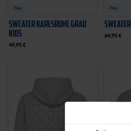
Neu
Neu
SWEATER KARLSRUHE GRAU
SWEATER
KIDS
64,95 €
49,95 €