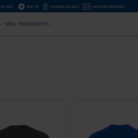
TUT GUT.
KSC TV
FUSSBALLSCHULE
MITGLIED WERDEN
NEU
HIGHLIGHTS