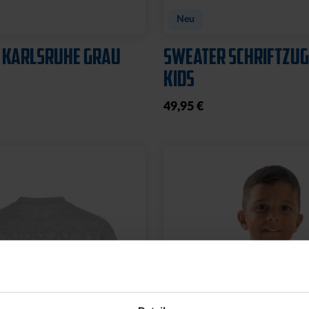
Neu
 KARLSRUHE GRAU
SWEATER SCHRIFTZUG
KIDS
49,95 €