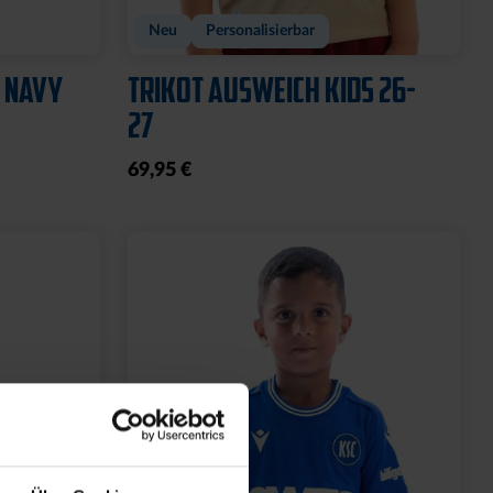
Neu
Personalisierbar
 NAVY
TRIKOT AUSWEICH KIDS 26-
27
69,95 €