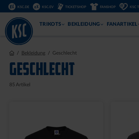
DIREKT
KSC.DE
KSC.EV
TICKETSHOP
FANSHOP
KSC 
ZUM
INHALT
TRIKOTS
BEKLEIDUNG
FANARTIKEL
Bekleidung
Geschlecht
GESCHLECHT
85
Artikel