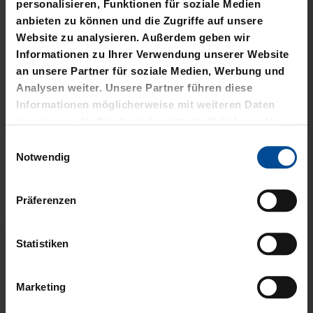
personalisieren, Funktionen für soziale Medien
anbieten zu können und die Zugriffe auf unsere
Website zu analysieren. Außerdem geben wir
Informationen zu Ihrer Verwendung unserer Website
an unsere Partner für soziale Medien, Werbung und
Analysen weiter. Unsere Partner führen diese
Informationen möglicherweise mit weiteren Daten
Sale
Sale
Neu
zusammen, die Sie ihnen bereitgestellt haben oder
die sie im Rahmen Ihrer Nutzung der Dienste
Einwilligungsauswahl
HOODIE LOGO BIG NAVY
HOODIE NAVY CREME
gesammelt haben.
Notwendig
KIDS 2025
BLOCK
25,00 €
49,95 €
35,00 €
59,95 €
Präferenzen
30 Tage Bestpreis: 25,00 €
30 Tage Bestpreis: 35,00 €
Statistiken
Marketing