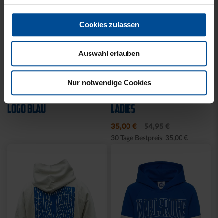
Cookies zulassen
Auswahl erlauben
Ausverkauft
Sale
Nur notwendige Cookies
JOGGING SWEATSET
HALF ZIP KRLSRH GRAU
LOGO BLAU
LADIES
35,00 €
54,95 €
30 Tage Bestpreis: 35,00 €