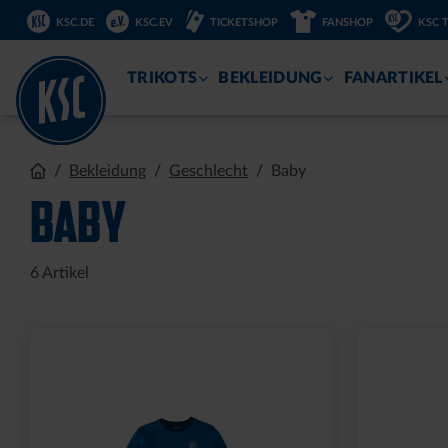
DIREKT
KSC.DE
KSC.EV
TICKETSHOP
FANSHOP
KSC 
ZUM
INHALT
TRIKOTS
BEKLEIDUNG
FANARTIKEL
Bekleidung
Geschlecht
Baby
BABY
6
Artikel