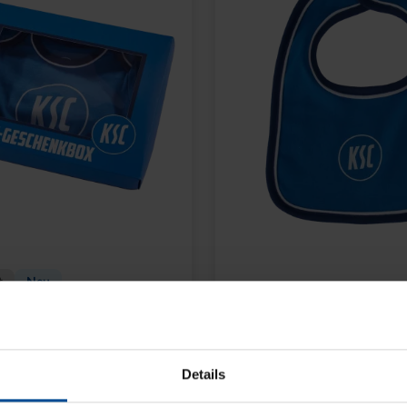
t
Neu
SCHENKBOX 4-TLG.
BABY LÄTZCHEN-2ER 
14,95 €
Details