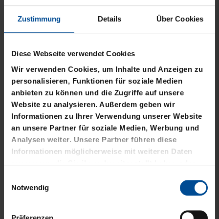
IN DEN WARENKORB
Zustimmung
Details
Über Cookies
Lieferzeit: 9 Werktage
Produktinformationen
Diese Webseite verwendet Cookies
Material & Pflege
Wir verwenden Cookies, um Inhalte und Anzeigen zu
personalisieren, Funktionen für soziale Medien
anbieten zu können und die Zugriffe auf unsere
Nachhaltigkeit
Website zu analysieren. Außerdem geben wir
Informationen zu Ihrer Verwendung unserer Website
Herstellerangaben
an unsere Partner für soziale Medien, Werbung und
Analysen weiter. Unsere Partner führen diese
Kostenlose Lieferung für DREI60-
Informationen möglicherweise mit weiteren Daten
Abonnenten
zusammen, die Sie ihnen bereitgestellt haben oder
die sie im Rahmen Ihrer Nutzung der Dienste
Einwilligungsauswahl
gesammelt haben.
Notwendig
VERWANDTE
Präferenzen