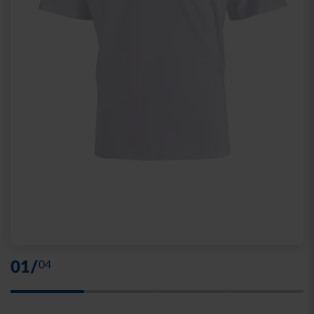
01
/
04
Skip