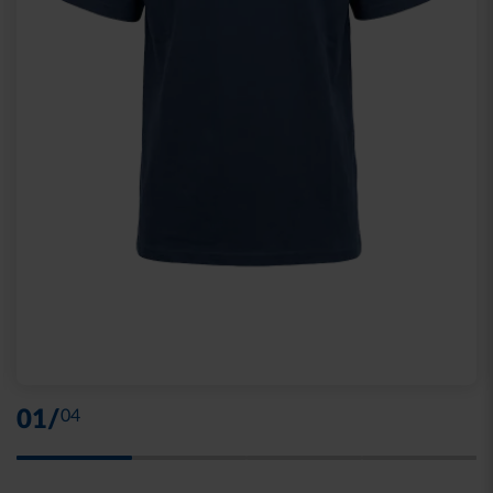
01
/
04
Skip