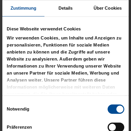
Produktinformationen
Zustimmung
Details
Über Cookies
Größe & Passform
Diese Webseite verwendet Cookies
Material & Pflege
Wir verwenden Cookies, um Inhalte und Anzeigen zu
Nachhaltigkeit
personalisieren, Funktionen für soziale Medien
anbieten zu können und die Zugriffe auf unsere
Website zu analysieren. Außerdem geben wir
Herstellerangaben
Informationen zu Ihrer Verwendung unserer Website
an unsere Partner für soziale Medien, Werbung und
Kostenlose Lieferung für DREI60-
Analysen weiter. Unsere Partner führen diese
Abonnenten
Informationen möglicherweise mit weiteren Daten
zusammen, die Sie ihnen bereitgestellt haben oder
die sie im Rahmen Ihrer Nutzung der Dienste
Einwilligungsauswahl
VERWANDTE
gesammelt haben.
Notwendig
PRODUKTE
Präferenzen