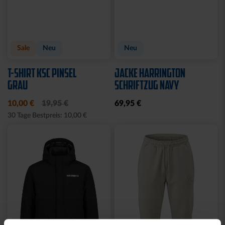
Sale
Neu
Neu
T-SHIRT KSC PINSEL
JACKE HARRINGTON
GRAU
SCHRIFTZUG NAVY
10,00 €
19,95 €
69,95 €
30 Tage Bestpreis: 10,00 €