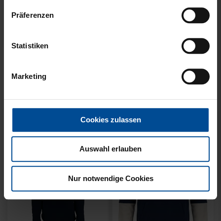
Präferenzen
Ausverkauft
Neu
Sale
Statistiken
SWEATER RETRO CREME
HOODIE LOGO BIG NAVY
2025
2025
Marketing
30,00 €
64,95 €
30 Tage Bestpreis: 30,00 €
Cookies zulassen
Auswahl erlauben
Nur notwendige Cookies