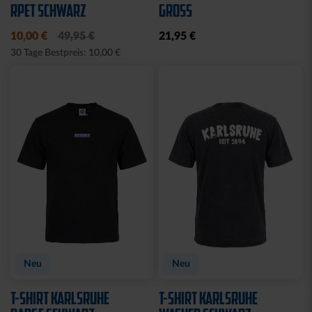
SET
PERFORMANCE GRAU-
SCHWARZ
12,95 €
Sale
LEDERGELDBEUTEL LOGO
T-SHIRT RETRO KSC