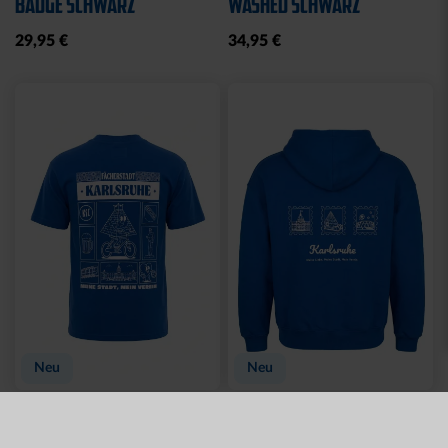
KLEIN
BLAU 2025
24,95 €
20,00 €
34,95 €
30 Tage Bestpreis: 20,00 €
Sale
RETROJACKE KSC NAVY-
POLOSHIRT ROYAL LOGO
BLAU 2025