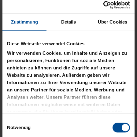
Zustimmung
Details
Über Cookies
Neu
Neu
PARKA SCHRIFTZUG
JOGGINGHOSE KSC LOGO
Diese Webseite verwendet Cookies
SCHWARZ
NATUR
Wir verwenden Cookies, um Inhalte und Anzeigen zu
89,95 €
54,95 €
personalisieren, Funktionen für soziale Medien
anbieten zu können und die Zugriffe auf unsere
Website zu analysieren. Außerdem geben wir
Informationen zu Ihrer Verwendung unserer Website
an unsere Partner für soziale Medien, Werbung und
Analysen weiter. Unsere Partner führen diese
Informationen möglicherweise mit weiteren Daten
zusammen, die Sie ihnen bereitgestellt haben oder
die sie im Rahmen Ihrer Nutzung der Dienste
Einwilligungsauswahl
gesammelt haben.
Notwendig