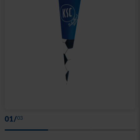
01
/
03
Skip