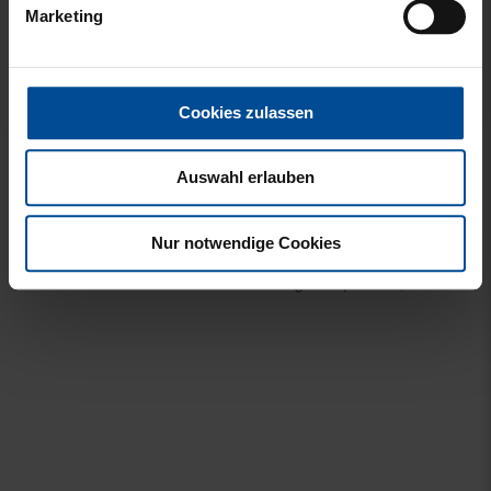
Marketing
Ausverkauft
Sale
Cookies zulassen
KISSEN FÜR SCHULTÜTE
RUCKSACK
Auswahl erlauben
KSC 35CM
VERSCHLUSS RPET
SCHWARZ
9,85 €
Nur notwendige Cookies
10,00 €
49,95 €
30 Tage Bestpreis: 10,00 €