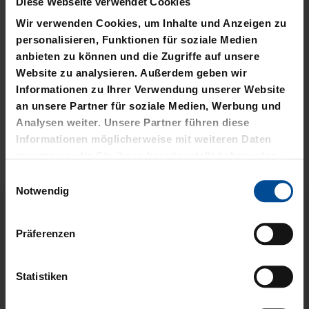
Herstellerangaben
Diese Webseite verwendet Cookies
Wir verwenden Cookies, um Inhalte und Anzeigen zu
Kostenlose Lieferung für DREI60-
personalisieren, Funktionen für soziale Medien
Abonnenten
anbieten zu können und die Zugriffe auf unsere
Website zu analysieren. Außerdem geben wir
Informationen zu Ihrer Verwendung unserer Website
an unsere Partner für soziale Medien, Werbung und
VERWANDTE
Analysen weiter. Unsere Partner führen diese
Informationen möglicherweise mit weiteren Daten
PRODUKTE
zusammen, die Sie ihnen bereitgestellt haben oder
die sie im Rahmen Ihrer Nutzung der Dienste
Einwilligungsauswahl
gesammelt haben.
Notwendig
Präferenzen
Statistiken