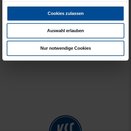
KISSEN FÜR SCHULTÜTE
RUCKSACK
Cookies zulassen
KSC 35CM
VERSCHLUSS RPET
SCHWARZ
9,85 €
Auswahl erlauben
10,00 €
49,95 €
30 Tage Bestpreis: 10,00 €
Nur notwendige Cookies