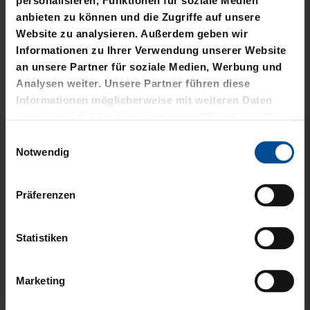
personalisieren, Funktionen für soziale Medien
anbieten zu können und die Zugriffe auf unsere
Website zu analysieren. Außerdem geben wir
VERWANDTE
Informationen zu Ihrer Verwendung unserer Website
an unsere Partner für soziale Medien, Werbung und
PRODUKTE
Analysen weiter. Unsere Partner führen diese
Informationen möglicherweise mit weiteren Daten
zusammen, die Sie ihnen bereitgestellt haben oder
die sie im Rahmen Ihrer Nutzung der Dienste
Einwilligungsauswahl
gesammelt haben.
Notwendig
Präferenzen
Statistiken
Marketing
Ausverkauft
Sale