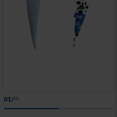
01
/
02
Skip