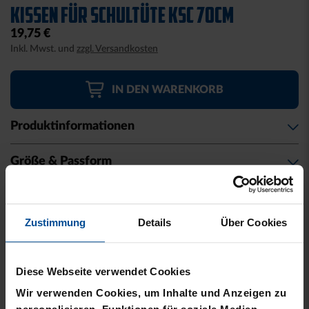
to
KISSEN FÜR SCHULTÜTE KSC 70CM
the
19,75 €
beginning
Inkl. Mwst. und
zzgl. Versandkosten
of
the
images
IN DEN WARENKORB
gallery
Produktinformationen
Größe & Passform
Material & Pflege
Zustimmung
Details
Über Cookies
Herstellerangaben
Kostenlose Lieferung für DREI60-
Diese Webseite verwendet Cookies
Abonnenten
Wir verwenden Cookies, um Inhalte und Anzeigen zu