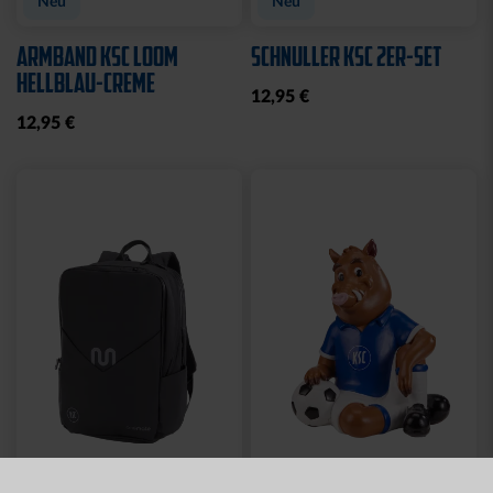
Neu
Neu
ARMBAND KSC LOOM
SCHNULLER KSC 2ER-SET
HELLBLAU-CREME
12,95 €
12,95 €
Neu
Neu