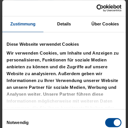
Zustimmung
Details
Über Cookies
Neu
Neu
PLÜSCHBALL LOGO
PIZZASCHNEIDER KSC
Diese Webseite verwendet Cookies
GROSS
12,95 €
Wir verwenden Cookies, um Inhalte und Anzeigen zu
14,95 €
personalisieren, Funktionen für soziale Medien
anbieten zu können und die Zugriffe auf unsere
Website zu analysieren. Außerdem geben wir
Informationen zu Ihrer Verwendung unserer Website
an unsere Partner für soziale Medien, Werbung und
Analysen weiter. Unsere Partner führen diese
Informationen möglicherweise mit weiteren Daten
zusammen, die Sie ihnen bereitgestellt haben oder
die sie im Rahmen Ihrer Nutzung der Dienste
Einwilligungsauswahl
gesammelt haben.
Notwendig