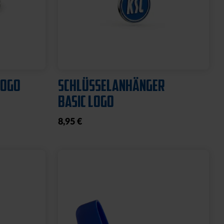
Ausverkauft
Neu
O
HYBRIDJACKE LOGO GRAU
2025