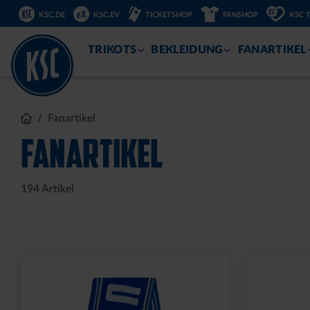
KSC.DE
KSC.EV
TICKETSHOP
FANSHOP
KSC 
ZUM
INHALT
TRIKOTS
BEKLEIDUNG
FANARTIKEL
Sale
LEDERGELDBEUTEL LOGO
T-SHIRT 
KLEIN
15,00 €
34
30 Tage Bestpr
24,95 €