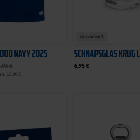
Neu
E WILLI
WÄRMEFLASCHE LOG
SCHWARZ
17,95 €