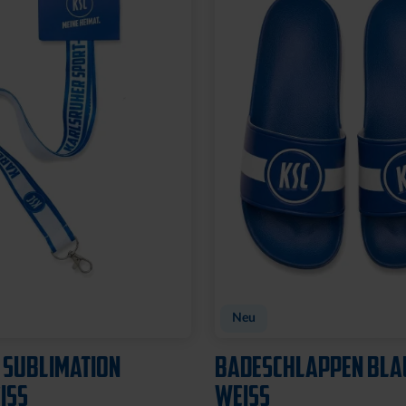
t
TADION 3D
FLASCHENÖFFNER MA
SILHOUETTE
8,95 €