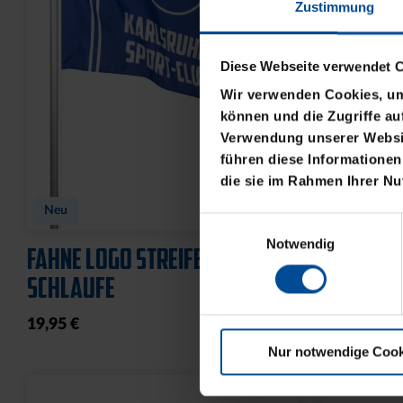
Zustimmung
Diese Webseite verwendet 
Wir verwenden Cookies, um 
können und die Zugriffe au
Verwendung unserer Websit
führen diese Informationen
die sie im Rahmen Ihrer N
BABYBODY SPIELER
CAP 47 L
FLAT
Einwilligungsauswahl
14,95 €
Notwendig
32,95 €
Nur notwendige Cook