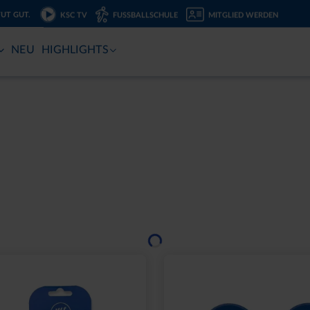
TUT GUT.
KSC TV
FUSSBALLSCHULE
MITGLIED WERDEN
NEU
HIGHLIGHTS
Ausverkauft
2000 NAVY 2025
SCHNAPSGLAS KRUG 
,95 €
6,95 €
eis: 15,00 €