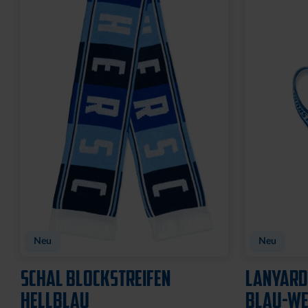
Ausverkauf
SCHLÜSSELANHÄNGER
MAGNET S
KRONKORKEN MIT
7,95 €
FLASCHENÖFFNER
8,95 €