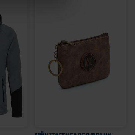
Neu
SCHNULLER KSC 2ER-SET
12,95 €