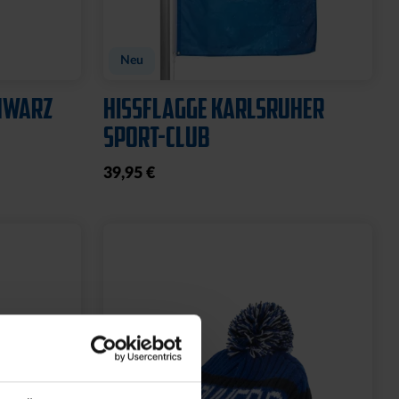
GARTENZWERG STEIN
WILLKOMMEN SOLAR
20,00 €
39,95 €
30 Tage Bestpreis: 20,00 €