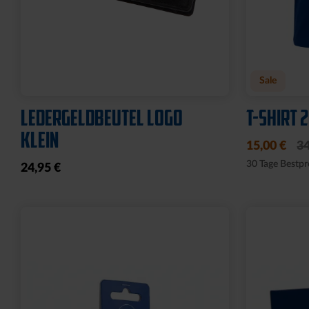
Neu
Neu
RUCKSACK ONEMATE
SPARDOS
BACKPACK PRO2 SCHWARZ
19,95 €
149,00 €