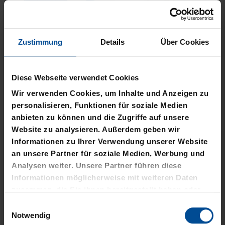
Zustimmung
Details
Über Cookies
Neu
Neu
PLÜSCHBALL LOGO
PIZZASCHNEIDER KSC
Diese Webseite verwendet Cookies
GROSS
12,95 €
Wir verwenden Cookies, um Inhalte und Anzeigen zu
14,95 €
personalisieren, Funktionen für soziale Medien
anbieten zu können und die Zugriffe auf unsere
Website zu analysieren. Außerdem geben wir
Informationen zu Ihrer Verwendung unserer Website
an unsere Partner für soziale Medien, Werbung und
Analysen weiter. Unsere Partner führen diese
Informationen möglicherweise mit weiteren Daten
zusammen, die Sie ihnen bereitgestellt haben oder
die sie im Rahmen Ihrer Nutzung der Dienste
Einwilligungsauswahl
gesammelt haben.
Notwendig