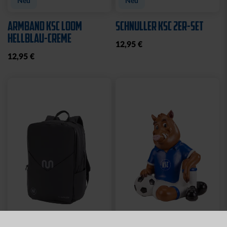
Neu
Neu
ARMBAND KSC LOOM
SCHNULLER KSC 2ER-SET
HELLBLAU-CREME
12,95 €
12,95 €
Neu
Neu