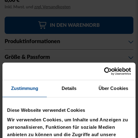
8,00 €
beginning
Inkl. Mwst. und
zzgl. Versandkosten
of
the
images
IN DEN WARENKORB
gallery
Produktinformationen
Größe & Passform
Material & Pflege
Zustimmung
Details
Über Cookies
Herstellerangaben
Kostenlose Lieferung für DREI60-
Diese Webseite verwendet Cookies
Abonnenten
Wir verwenden Cookies, um Inhalte und Anzeigen zu
personalisieren, Funktionen für soziale Medien
anbieten zu können und die Zugriffe auf unsere