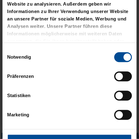
VERWANDTE
Website zu analysieren. Außerdem geben wir
Informationen zu Ihrer Verwendung unserer Website
PRODUKTE
an unsere Partner für soziale Medien, Werbung und
Analysen weiter. Unsere Partner führen diese
Informationen möglicherweise mit weiteren Daten
zusammen, die Sie ihnen bereitgestellt haben oder
die sie im Rahmen Ihrer Nutzung der Dienste
Einwilligungsauswahl
gesammelt haben.
Notwendig
Präferenzen
Statistiken
Marketing
Sale
Sale
PICKNICKDECKE
AUFWÄRMSHIRT 25-26