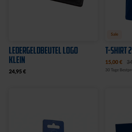
Neu
Neu
RUCKSACK ONEMATE
SPARDOS
BACKPACK PRO2 SCHWARZ
19,95 €
149,00 €