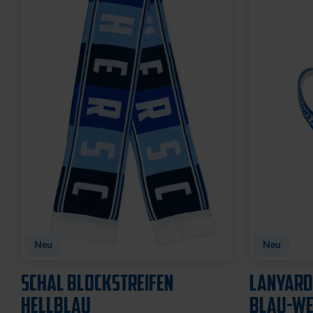
Ausverkauf
SCHLÜSSELANHÄNGER
MAGNET S
KRONKORKEN MIT
7,95 €
FLASCHENÖFFNER
8,95 €