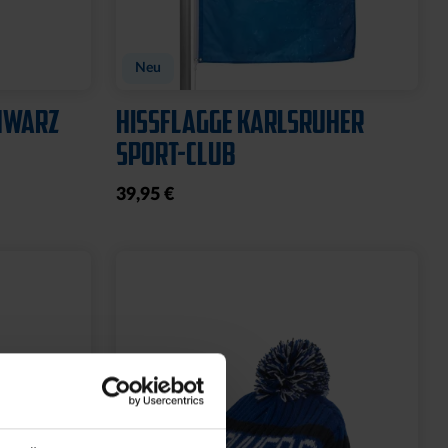
GARTENZWERG STEIN
WILLKOMMEN SOLAR
20,00 €
39,95 €
30 Tage Bestpreis: 20,00 €