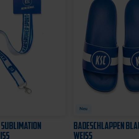
t
TADION 3D
FLASCHENÖFFNER MA
SILHOUETTE
8,95 €