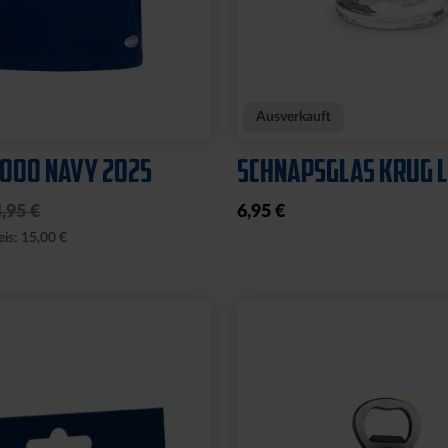
Neu
E WILLI
WÄRMEFLASCHE LOG
SCHWARZ
17,95 €