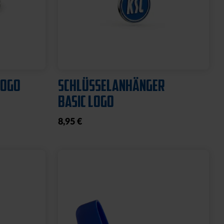
Ausverkauft
Neu
O
HYBRIDJACKE LOGO GRAU
2025