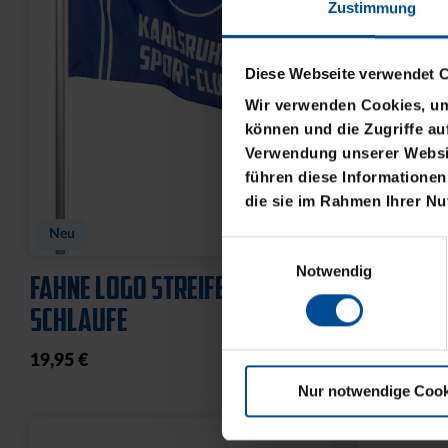
Zustimmung
Diese Webseite verwendet 
Wir verwenden Cookies, um 
können und die Zugriffe au
Verwendung unserer Websit
führen diese Informationen
die sie im Rahmen Ihrer N
BABYBODY SPIELER
CAP 47 L
FLAT
Einwilligungsauswahl
14,95 €
Notwendig
32,95 €
Nur notwendige Cook