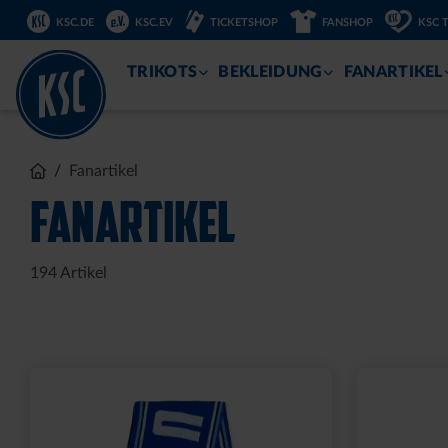
KSC.DE
KSC.EV
TICKETSHOP
FANSHOP
KSC 
ZUM
INHALT
TRIKOTS
BEKLEIDUNG
FANARTIKEL
Sale
LEDERGELDBEUTEL LOGO
T-SHIRT 
KLEIN
15,00 €
34
30 Tage Bestpr
24,95 €