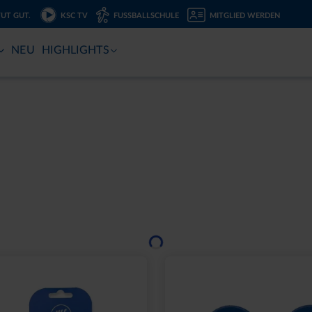
TUT GUT.
KSC TV
FUSSBALLSCHULE
MITGLIED WERDEN
NEU
HIGHLIGHTS
Ausverkauft
2000 NAVY 2025
SCHNAPSGLAS KRUG 
,95 €
6,95 €
eis: 15,00 €