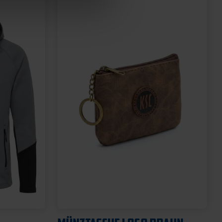
Neu
SCHNULLER KSC 2ER-SET
12,95 €