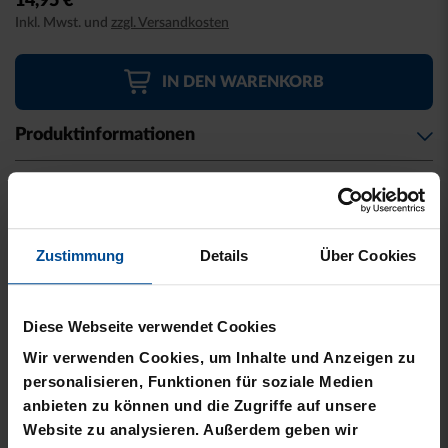
14,95 €
beginning
Inkl. Mwst. und
zzgl. Versandkosten
of
the
images
IN DEN WARENKORB
gallery
Produktinformationen
Material & Pflege
Herstellerangaben
Zustimmung
Details
Über Cookies
Kostenlose Lieferung für DREI60-
Abonnenten
Diese Webseite verwendet Cookies
Wir verwenden Cookies, um Inhalte und Anzeigen zu
personalisieren, Funktionen für soziale Medien
VERWANDTE
anbieten zu können und die Zugriffe auf unsere
Website zu analysieren. Außerdem geben wir