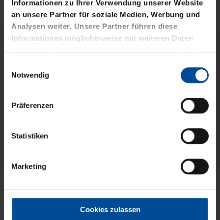
PRODUKTE
Informationen zu Ihrer Verwendung unserer Website
an unsere Partner für soziale Medien, Werbung und
Analysen weiter. Unsere Partner führen diese
Informationen möglicherweise mit weiteren Daten
zusammen, die Sie ihnen bereitgestellt haben oder
die sie im Rahmen Ihrer Nutzung der Dienste
Einwilligungsauswahl
gesammelt haben.
Notwendig
Präferenzen
Statistiken
Marketing
LANYARD KSC SHORT
MAGNET LOGO
NAVY
STADTUMRANDUNG
Cookies zulassen
9,95 €
6,95 €