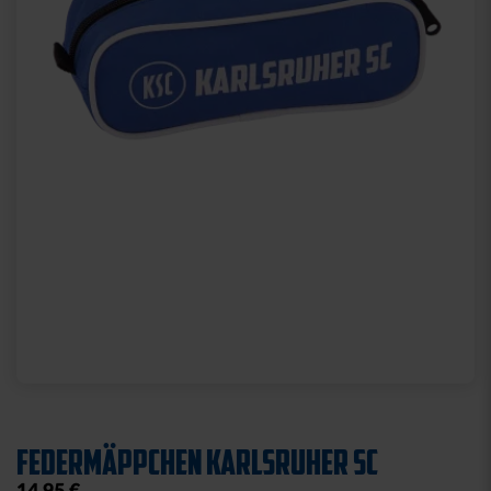
Skip
to
FEDERMÄPPCHEN KARLSRUHER SC
the