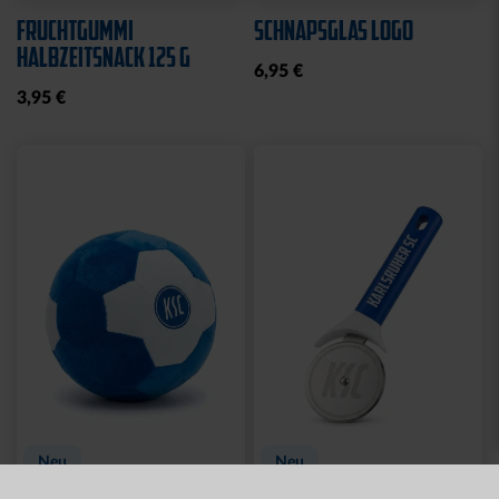
Neu
MÜTZE 47 LOGO
SPARWILLI KERAMIK
STREIFEN
12,95 €
29,95 €
Ausverkauft
Neu