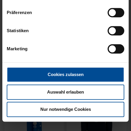
Präferenzen
Statistiken
KUSCHELTUCH MIT
BACKPACK WILLI
PLÜSCHKOPF
WILDPARK KIDS
Marketing
12,95 €
29,95 €
Cookies zulassen
Auswahl erlauben
Nur notwendige Cookies