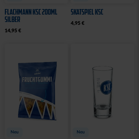
WASCHBEUTEL
BEANIE LOGO BOMMEL
KARLSRUHER SC
FARBEN
SCHWARZ
29,95 €
21,95 €