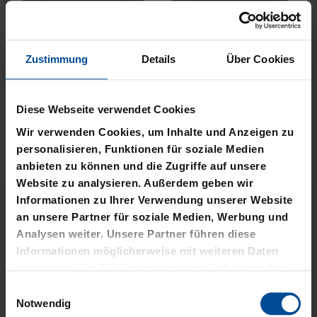
Zustimmung
Details
Über Cookies
Neu
Neu
JACKE HARRINGTON
MÜTZE 47 LOGO
Diese Webseite verwendet Cookies
SCHRIFTZUG NAVY
METALLIC NAVY
Wir verwenden Cookies, um Inhalte und Anzeigen zu
69,95 €
24,95 €
personalisieren, Funktionen für soziale Medien
anbieten zu können und die Zugriffe auf unsere
Website zu analysieren. Außerdem geben wir
Informationen zu Ihrer Verwendung unserer Website
an unsere Partner für soziale Medien, Werbung und
Analysen weiter. Unsere Partner führen diese
Informationen möglicherweise mit weiteren Daten
zusammen, die Sie ihnen bereitgestellt haben oder
die sie im Rahmen Ihrer Nutzung der Dienste
Einwilligungsauswahl
gesammelt haben.
Notwendig