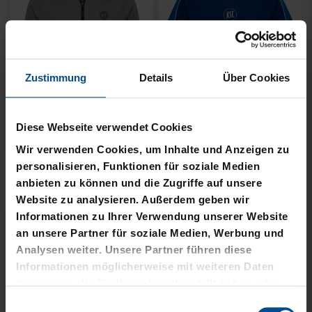
Zustimmung
Details
Über Cookies
Diese Webseite verwendet Cookies
Ausverkauft
Neu
Ausverkauft
Wir verwenden Cookies, um Inhalte und Anzeigen zu
FLEECEJACKE LOGO
T-SHIRT 2000 NAVY
personalisieren, Funktionen für soziale Medien
PERFORMANCE GRAU-
2025
anbieten zu können und die Zugriffe auf unsere
SCHWARZ
Website zu analysieren. Außerdem geben wir
Informationen zu Ihrer Verwendung unserer Website
an unsere Partner für soziale Medien, Werbung und
Analysen weiter. Unsere Partner führen diese
Informationen möglicherweise mit weiteren Daten
zusammen, die Sie ihnen bereitgestellt haben oder
die sie im Rahmen Ihrer Nutzung der Dienste
Einwilligungsauswahl