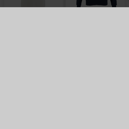
Sale
T-SHIRT POKALSIEG 55
HOODIE HERTHA & KSC
BALKENSCHAL
15,00 €
29,95 €
69,95 €
30 Tage Bestpreis: 15,00 €