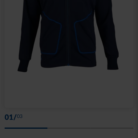
01
/
03
Skip