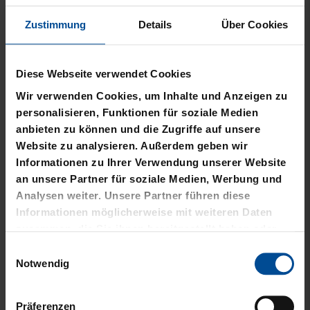
IN DEN WARENKORB
Zustimmung
Details
Über Cookies
Produktinformationen
Diese Webseite verwendet Cookies
Größe & Passform
Wir verwenden Cookies, um Inhalte und Anzeigen zu
personalisieren, Funktionen für soziale Medien
Material & Pflege
anbieten zu können und die Zugriffe auf unsere
Website zu analysieren. Außerdem geben wir
Informationen zu Ihrer Verwendung unserer Website
Herstellerangaben
an unsere Partner für soziale Medien, Werbung und
Analysen weiter. Unsere Partner führen diese
Kostenlose Lieferung für DREI60-
Informationen möglicherweise mit weiteren Daten
Abonnenten
zusammen, die Sie ihnen bereitgestellt haben oder
die sie im Rahmen Ihrer Nutzung der Dienste
Einwilligungsauswahl
gesammelt haben.
Notwendig
VERWANDTE
Präferenzen