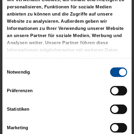
Kostenlose Lieferung für DREI60-
personalisieren, Funktionen für soziale Medien
Abonnenten
anbieten zu können und die Zugriffe auf unsere
Website zu analysieren. Außerdem geben wir
Informationen zu Ihrer Verwendung unserer Website
an unsere Partner für soziale Medien, Werbung und
VERWANDTE
Analysen weiter. Unsere Partner führen diese
Informationen möglicherweise mit weiteren Daten
PRODUKTE
zusammen, die Sie ihnen bereitgestellt haben oder
die sie im Rahmen Ihrer Nutzung der Dienste
Einwilligungsauswahl
gesammelt haben.
Notwendig
Präferenzen
Statistiken
Marketing