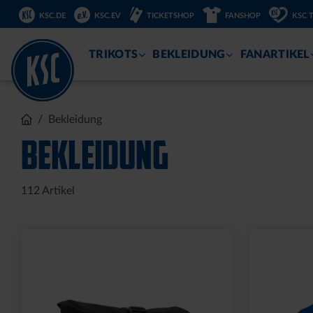
DIREKT
KSC.DE
KSC.EV
TICKETSHOP
FANSHOP
KSC 
ZUM
INHALT
TRIKOTS
BEKLEIDUNG
FANARTIKEL
Bekleidung
BEKLEIDUNG
112
Artikel