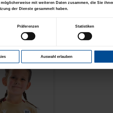
 möglicherweise mit weiteren Daten zusammen, die Sie ihnen
utzung der Dienste gesammelt haben.
Neu
STADTMOMENTE
SWEATER KARLSRUHE
Präferenzen
Statistiken
KIDS
49,95 €
ies
Auswahl erlauben