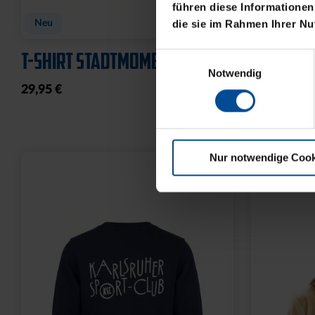
führen diese Informationen
die sie im Rahmen Ihrer N
Neu
Neu
T-SHIRT STADTMOMENTE
HOODIE 
Einwilligungsauswahl
Notwendig
29,95 €
59,95 €
Nur notwendige Cook