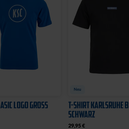
Neu
BASIC LOGO GROSS
T-SHIRT KARLSRUHE 
SCHWARZ
29,95 €