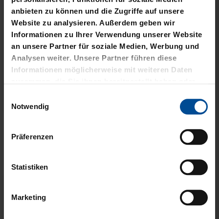
anbieten zu können und die Zugriffe auf unsere
Website zu analysieren. Außerdem geben wir
Informationen zu Ihrer Verwendung unserer Website
an unsere Partner für soziale Medien, Werbung und
Analysen weiter. Unsere Partner führen diese
Neu
Ausverkauft
Neu
Informationen möglicherweise mit weiteren Daten
zusammen, die Sie ihnen bereitgestellt haben oder
TRIKOTHOSE AUSWÄRTS
TRIKOTHOSE HEIM KIDS
die sie im Rahmen Ihrer Nutzung der Dienste
KIDS 26-27
26-27
Einwilligungsauswahl
gesammelt haben.
Notwendig
38,95 €
Präferenzen
Statistiken
Marketing