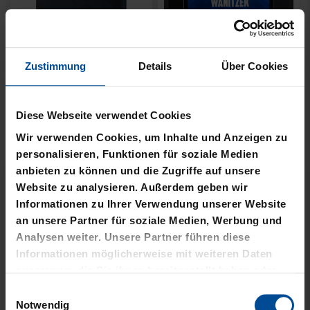
Zustimmung
Details
Über Cookies
TRIKOTBOX LEGENDEN
TRIKOTRAHMEN
STERBEN NIE
WANITZEK 25/26
Diese Webseite verwendet Cookies
4,50 €
359,95 €
Wir verwenden Cookies, um Inhalte und Anzeigen zu
personalisieren, Funktionen für soziale Medien
anbieten zu können und die Zugriffe auf unsere
Website zu analysieren. Außerdem geben wir
Informationen zu Ihrer Verwendung unserer Website
an unsere Partner für soziale Medien, Werbung und
Analysen weiter. Unsere Partner führen diese
Informationen möglicherweise mit weiteren Daten
zusammen, die Sie ihnen bereitgestellt haben oder
die sie im Rahmen Ihrer Nutzung der Dienste
Einwilligungsauswahl
gesammelt haben.
Notwendig