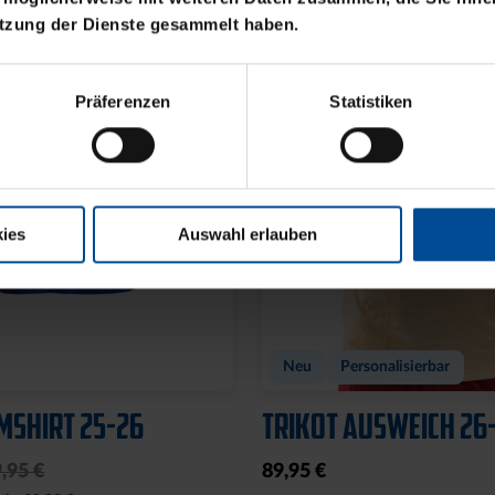
utzung der Dienste gesammelt haben.
Präferenzen
Statistiken
ies
Auswahl erlauben
Neu
Personalisierbar
SHIRT 25-26
TRIKOT AUSWEICH 26
,95 €
89,95 €