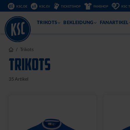
DIREKT
KSC.DE
KSC.EV
TICKETSHOP
FANSHOP
KSC 
ZUM
INHALT
TRIKOTS
BEKLEIDUNG
FANARTIKEL
Trikots
TRIKOTS
35
Artikel