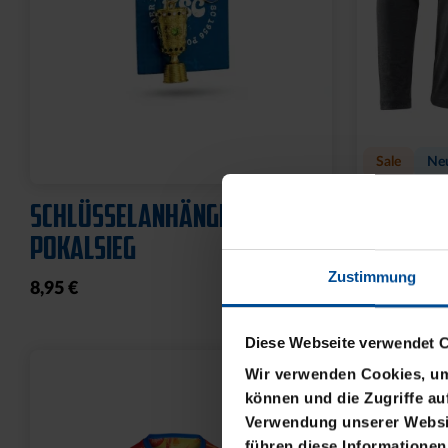
Sale
Ne
SCHLÜSSELANHÄNGER
LONGSLEE
POKALSIEG
ANTHRAZ
Zustimmung
8,95 €
19,95 €
39
30 Tage Bestpr
Diese Webseite verwendet 
Wir verwenden Cookies, um 
können und die Zugriffe au
Verwendung unserer Websit
führen diese Informationen