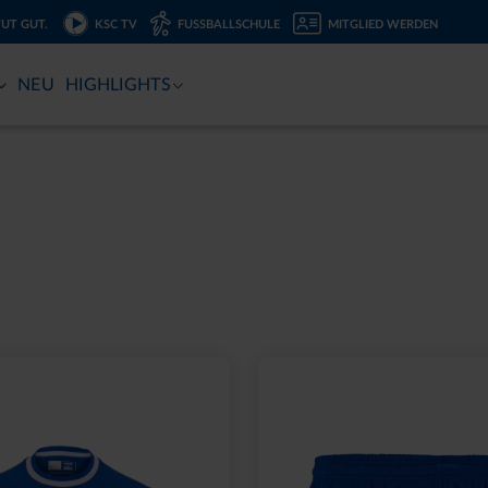
TUT GUT.
KSC TV
FUSSBALLSCHULE
MITGLIED WERDEN
NEU
HIGHLIGHTS