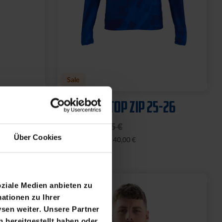
Sale
 NAVY
AUFWÄRMTOP ZIP 25-26
40,00 €
74,95 €
Über Cookies
30 Tage Bestpreis: 40,00 €
oziale Medien anbieten zu
ationen zu Ihrer
sen weiter. Unsere Partner
 bereitgestellt haben oder