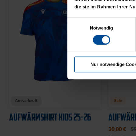
die sie im Rahmen Ihrer N
Einwilligungsauswahl
Notwendig
Nur notwendige Cook
Ausverkauft
Sale
AUFWÄRMSHIRT KIDS 25-26
AUFWÄRM
30,00 €
59