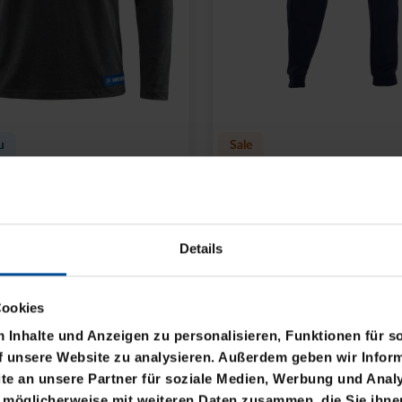
u
Sale
VE TRAINING
JOGGINGHOSE TRAVEL
IT 2025
25-26
Details
,95 €
45,00 €
69,95 €
eis: 19,95 €
30 Tage Bestpreis: 45,00 €
Cookies
Inhalte und Anzeigen zu personalisieren, Funktionen für s
f unsere Website zu analysieren. Außerdem geben wir Inform
e an unsere Partner für soziale Medien, Werbung und Analy
 möglicherweise mit weiteren Daten zusammen, die Sie ihnen