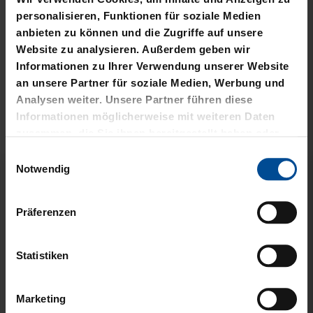
Kostenlose Lieferung für DREI60-
personalisieren, Funktionen für soziale Medien
Abonnenten
anbieten zu können und die Zugriffe auf unsere
Website zu analysieren. Außerdem geben wir
Informationen zu Ihrer Verwendung unserer Website
an unsere Partner für soziale Medien, Werbung und
VERWANDTE
Analysen weiter. Unsere Partner führen diese
Informationen möglicherweise mit weiteren Daten
PRODUKTE
zusammen, die Sie ihnen bereitgestellt haben oder
die sie im Rahmen Ihrer Nutzung der Dienste
Einwilligungsauswahl
gesammelt haben.
Notwendig
Präferenzen
Statistiken
Marketing