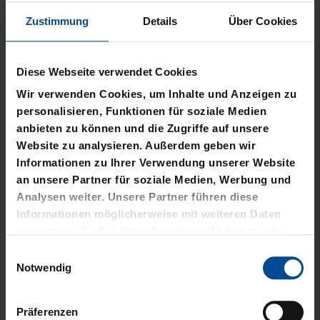
to
Ausverkauft
Zustimmung
Details
Über Cookies
the
MATCHWORNTRIKOT FÖRSTER HANNOVER
beginning
of
89,95 €
Diese Webseite verwendet Cookies
the
Inkl. Mwst. und
zzgl. Versandkosten
images
Derzeit nicht verfügbar · Benachrichtige mich
Wir verwenden Cookies, um Inhalte und Anzeigen zu
gallery
personalisieren, Funktionen für soziale Medien
Produktinformationen
anbieten zu können und die Zugriffe auf unsere
Website zu analysieren. Außerdem geben wir
Größe & Passform
Informationen zu Ihrer Verwendung unserer Website
an unsere Partner für soziale Medien, Werbung und
Material & Pflege
Analysen weiter. Unsere Partner führen diese
Informationen möglicherweise mit weiteren Daten
Nachhaltigkeit
zusammen, die Sie ihnen bereitgestellt haben oder
die sie im Rahmen Ihrer Nutzung der Dienste
Einwilligungsauswahl
Herstellerangaben
gesammelt haben.
Notwendig
Kostenlose Lieferung für DREI60-
Präferenzen
Abonnenten