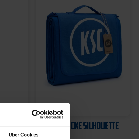
Sale
L
PICKNICKDECKE SILHOUETTE
NAVY
Über Cookies
15,00 €
24,95 €