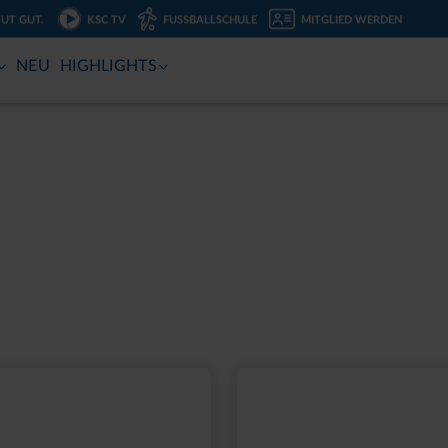
TUT GUT.
KSC TV
FUSSBALLSCHULE
MITGLIED WERDEN
NEU
HIGHLIGHTS
H STADION BLAU
,95 €
eis: 39,95 €