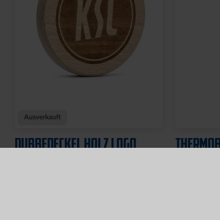
Ausverkauft
DUBBEDECKEL HOLZ LOGO
THERMOB
900ML
6,95 €
44,95 €