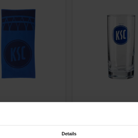
CH STADION BLAU
GLAS AMSTERDAM 0,3
5,95 €
Details
,95 €