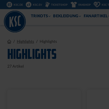
KSC.DE
KSC.EV
TICKETSHOP
FANSHOP
KSC 
ZUM
INHALT
TRIKOTS
BEKLEIDUNG
FANARTIKEL
Sale
Sale
GARTENZWERG STEIN
BADETUC
WILLKOMMEN SOLAR
2025
20,00 €
39,95 €
31,96 €
39
30 Tage Bestpreis: 20,00 €
30 Tage Bestpr