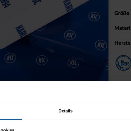
Größe 
Materi
Herste
Details
Cookies