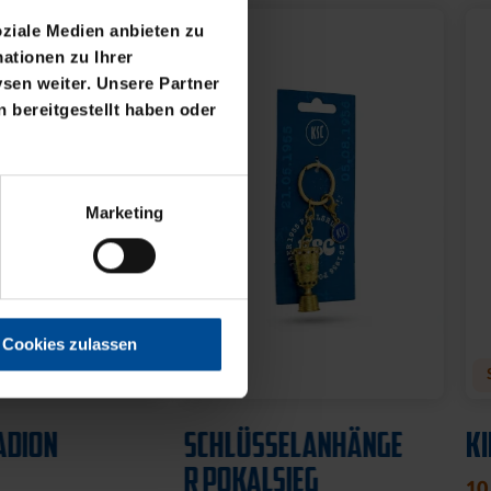
oziale Medien anbieten zu
ationen zu Ihrer
sen weiter. Unsere Partner
 bereitgestellt haben oder
Marketing
Cookies zulassen
Neu
S
ADION
SCHLÜSSELANHÄNGE
KI
R POKALSIEG
10,