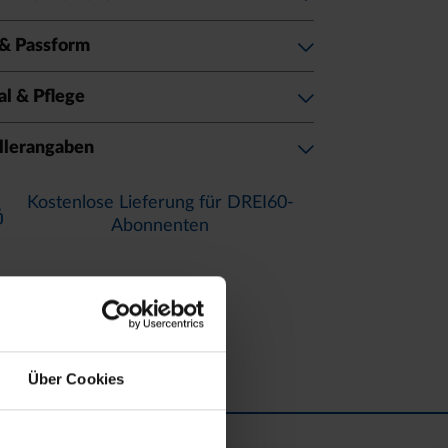
& Passform
al & Pflege
llerangaben
Kostenlose Lieferung für DREI60-
Abonnenten
Über Cookies