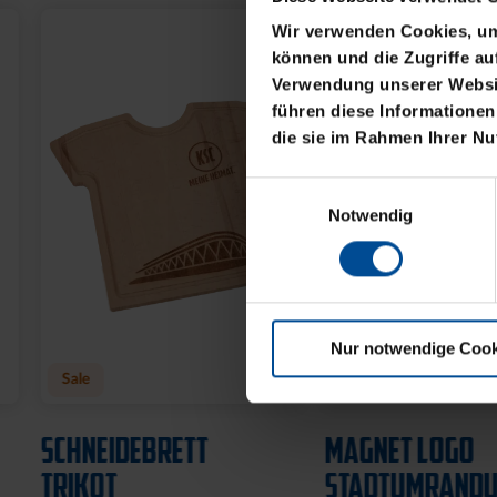
of
Wir verwenden Cookies, um 
the
können und die Zugriffe au
images
Verwendung unserer Websit
gallery
führen diese Informationen
die sie im Rahmen Ihrer N
Einwilligungsauswahl
Notwendig
Nur notwendige Cook
Sale
SCHNEIDEBRETT
MAGNET LOGO
TRIKOT
STADTUMRANDU