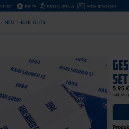
TUT GUT.
KSC TV
FUSSBALLSCHULE
MITGLIED WERDEN
NEU
HIGHLIGHTS
GES
SET
5,95 
Inkl. Mws
Produk