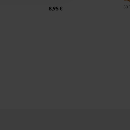
30 T
8,95 €