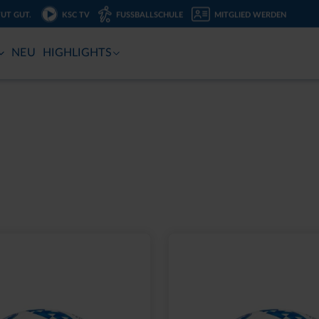
TUT GUT.
KSC TV
FUSSBALLSCHULE
MITGLIED WERDEN
NEU
HIGHLIGHTS
t
Sale
K VERSCHLUSS
SPITZNER DUSCHSCH
HWARZ
FLUTLICHT
,95 €
6,89 €
eis: 10,00 €