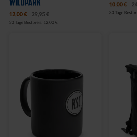
2025
2025
14,95 €
19,96 €
24
30 Tage Bestpr