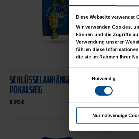
Diese Webseite verwendet 
Wir verwenden Cookies, um 
können und die Zugriffe au
Verwendung unserer Websit
führen diese Informationen
die sie im Rahmen Ihrer N
Einwilligungsauswahl
KISSEN FÜR SCHULTÜTE KSC
SCHULTÜT
Notwendig
70CM
39,95 €
19,75 €
Nur notwendige Cook