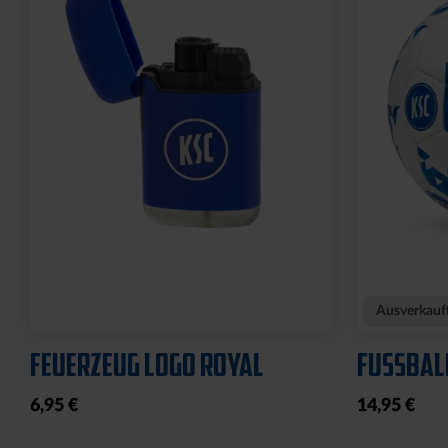
WILLI WILDPARK PLÜSCH
WILLI W
SAUGKNOPF 20CM
30CM
15,95 €
21,95 €