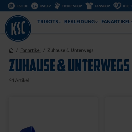
KSC.DE
KSC.EV
TICKETSHOP
FANSHOP
KSC 
ZUM
INHALT
TRIKOTS
BEKLEIDUNG
FANARTIKEL
Ausverkauf
TASSE KSC LOGO SCHWARZ
RUCKSAC
PLATINE SILBER
RPET SC
14,95 €
10,00 €
49
30 Tage Bestpr