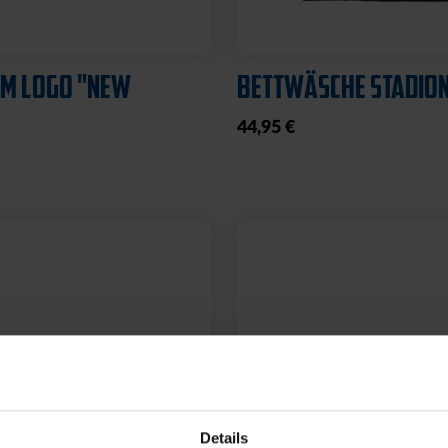
t
Sale
Sale
HIRM KSC BLAU
HECKSCHEIBENAUFKL
,95 €
9,00 €
12,95 €
eis: 10,00 €
30 Tage Bestpreis: 9,00 €
Details