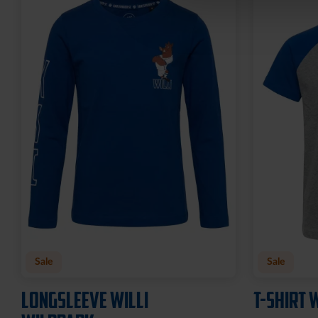
Sale
HANDTUCH STADION BLAU
DUSCHTU