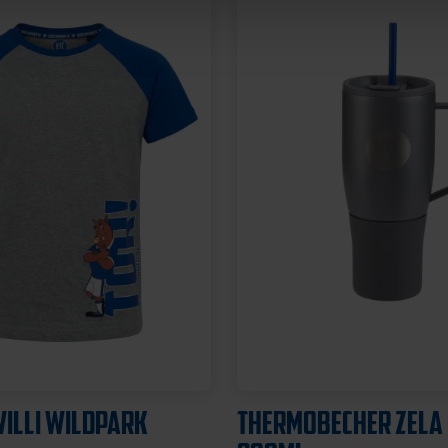
Ausverkauft
Neu
CH STADION BLAU
TASSE STADION MAGIC