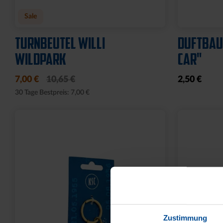
Ausverkauf
ELEKTRO FEUERZEUG SET
STOCKSC
2ER
10,00 €
34
30 Tage Bestpr
6,95 €
Zustimmung