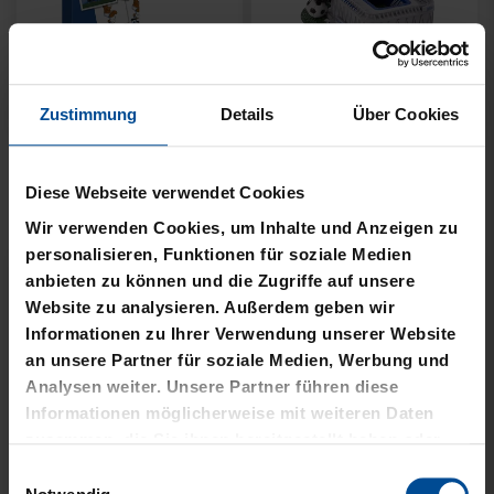
Zustimmung
Details
Über Cookies
KSC MEMO
GARTENZWERG STADION
Diese Webseite verwendet Cookies
12,95 €
34,95 €
Wir verwenden Cookies, um Inhalte und Anzeigen zu
personalisieren, Funktionen für soziale Medien
anbieten zu können und die Zugriffe auf unsere
Website zu analysieren. Außerdem geben wir
Informationen zu Ihrer Verwendung unserer Website
an unsere Partner für soziale Medien, Werbung und
Analysen weiter. Unsere Partner führen diese
Informationen möglicherweise mit weiteren Daten
zusammen, die Sie ihnen bereitgestellt haben oder
die sie im Rahmen Ihrer Nutzung der Dienste
Einwilligungsauswahl
gesammelt haben.