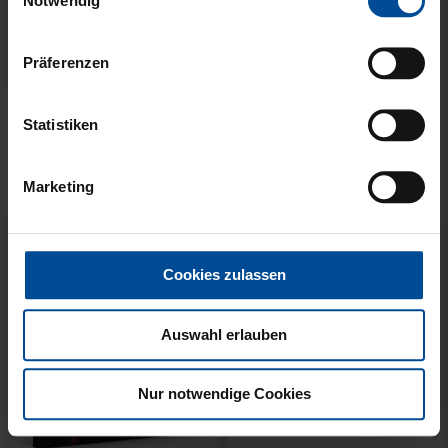
Notwendig
Präferenzen
Sale
HALF ZIP KRLSRH GRAU
BABY LÄTZCHEN-2ER
Statistiken
LADIES
SET
35,00 €
54,95 €
14,95 €
Marketing
30 Tage Bestpreis: 35,00 €
Cookies zulassen
Auswahl erlauben
Nur notwendige Cookies