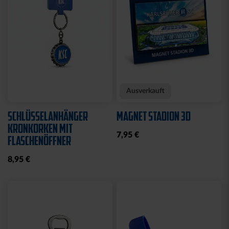
Neu
KISSEN TEDDY NAVY
BEANIE KIDS WILLI
2025
GRAU
17,95 €
19,95 €