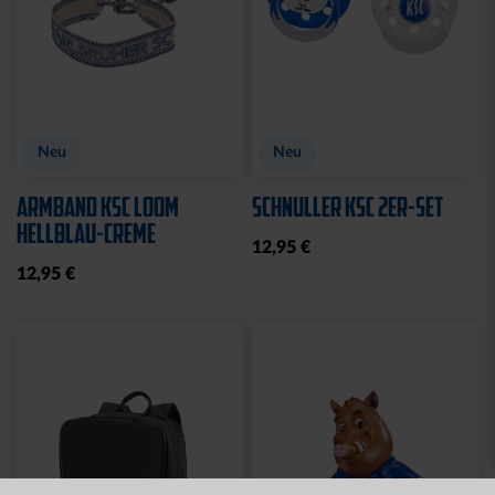
Ausverkauft
Neu
BBBANK WILDPARK
STIRNBAND LOGO GRAU
KARLSRUHE BRYX
19,95 €
39,95 €