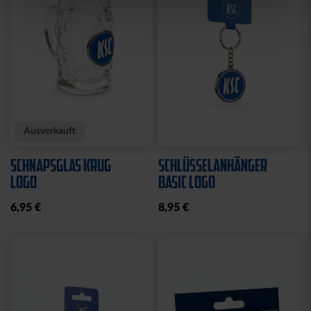
Sale
Neu
Ausverkauft
Neu
COLLEGE JACKE KSC
SWEATJACKE LOGO
NAVY-WEISS
GRAU 2025
35,00 €
79,95 €
30 Tage Bestpreis: 35,00 €