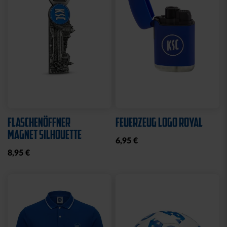
Sale
Neu
STRICKSET KIDS ROYAL
KISSEN LOGO BLAU-
WEISS
15,00 €
24,95 €
14,95 €
30 Tage Bestpreis: 15,00 €