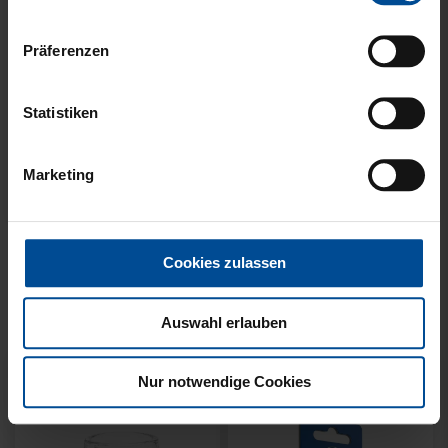
Präferenzen
Statistiken
Neu
Ausverkauft
Neu
WÄRMEFLASCHE LOGO
HYBRIDJACKE LOGO
Marketing
SCHWARZ
GRAU 2025
17,95 €
Cookies zulassen
Auswahl erlauben
Nur notwendige Cookies