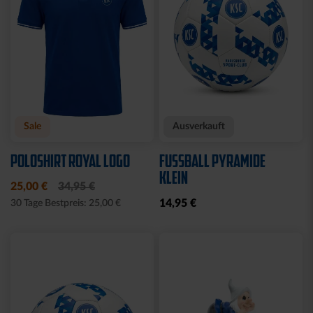
Neu
Neu
JACKE HARRINGTON
MÜTZE 47 LOGO
SCHRIFTZUG NAVY
METALLIC NAVY
69,95 €
24,95 €