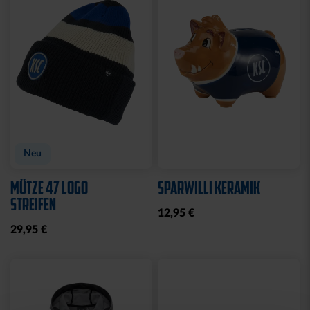
Neu
Neu
ARMBAND KSC LOOM
SCHNULLER KSC 2ER-SET
HELLBLAU-CREME
12,95 €
12,95 €