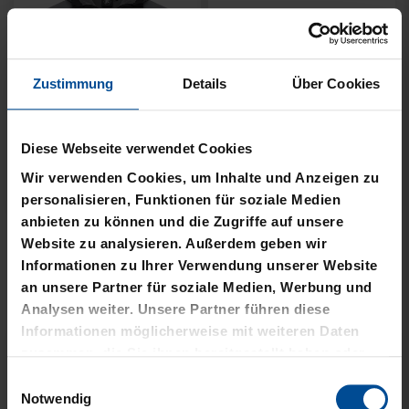
Zustimmung
Details
Über Cookies
Neu
Neu
RUCKSACK ONEMATE
SPARDOSE WILLI
Diese Webseite verwendet Cookies
BACKPACK PRO2
19,95 €
SCHWARZ
Wir verwenden Cookies, um Inhalte und Anzeigen zu
personalisieren, Funktionen für soziale Medien
149,00 €
anbieten zu können und die Zugriffe auf unsere
Website zu analysieren. Außerdem geben wir
Informationen zu Ihrer Verwendung unserer Website
an unsere Partner für soziale Medien, Werbung und
Analysen weiter. Unsere Partner führen diese
Informationen möglicherweise mit weiteren Daten
zusammen, die Sie ihnen bereitgestellt haben oder
die sie im Rahmen Ihrer Nutzung der Dienste
Einwilligungsauswahl
gesammelt haben.
Notwendig