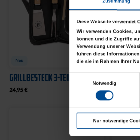
Zustimmung
Diese Webseite verwendet 
Wir verwenden Cookies, um 
können und die Zugriffe au
Verwendung unserer Websit
führen diese Informationen
Neu
Neu
die sie im Rahmen Ihrer N
GRILLBESTECK 3-TEILIG
HUNDELEI
Einwilligungsauswahl
Notwendig
24,95 €
19,95 €
Nur notwendige Cook