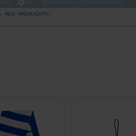
TUT GUT.
KSC TV
FUSSBALLSCHULE
MITGLIED WERDEN
NEU
HIGHLIGHTS