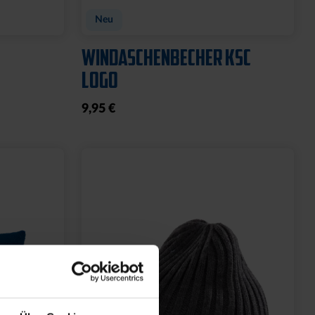
Neu
WINDASCHENBECHER KSC
LOGO
9,95 €