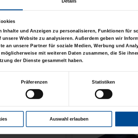
Details
Cookies
Inhalte und Anzeigen zu personalisieren, Funktionen für s
f unsere Website zu analysieren. Außerdem geben wir Inform
e an unsere Partner für soziale Medien, Werbung und Analy
 möglicherweise mit weiteren Daten zusammen, die Sie ihnen
utzung der Dienste gesammelt haben.
NE KSC FLEXI
KISSEN TEDDY NAVY 
Präferenzen
Statistiken
17,95 €
ies
Auswahl erlauben