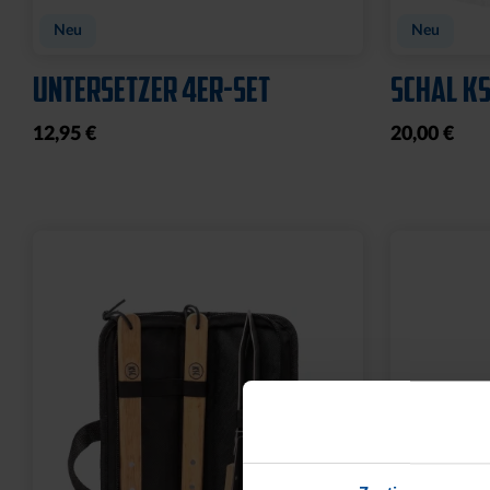
Neu
Neu
UNTERSETZER 4ER-SET
SCHAL KS
12,95 €
20,00 €