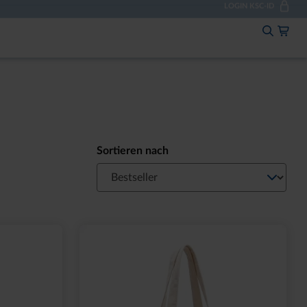
LOGIN KSC-ID
Mein 
Jetzt einloggen:
Zum Log-In
Noch keine KSC-ID?
Sortieren nach
Registrieren