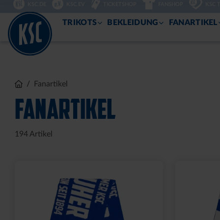
DIREKT
KSC.DE
KSC.EV
TICKETSHOP
FANSHOP
KSC 
ZUM
INHALT
TRIKOTS
BEKLEIDUNG
FANARTIKEL
Fanartikel
FANARTIKEL
194
Artikel