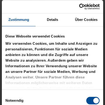
Zustimmung
Details
Über Cookies
Neu
Neu
PLÜSCHBALL LOGO
PIZZASCHNEIDER KSC
Diese Webseite verwendet Cookies
GROSS
12,95 €
Wir verwenden Cookies, um Inhalte und Anzeigen zu
14,95 €
personalisieren, Funktionen für soziale Medien
anbieten zu können und die Zugriffe auf unsere
Website zu analysieren. Außerdem geben wir
Informationen zu Ihrer Verwendung unserer Website
an unsere Partner für soziale Medien, Werbung und
Analysen weiter. Unsere Partner führen diese
Informationen möglicherweise mit weiteren Daten
zusammen, die Sie ihnen bereitgestellt haben oder
die sie im Rahmen Ihrer Nutzung der Dienste
Einwilligungsauswahl
gesammelt haben.
Notwendig