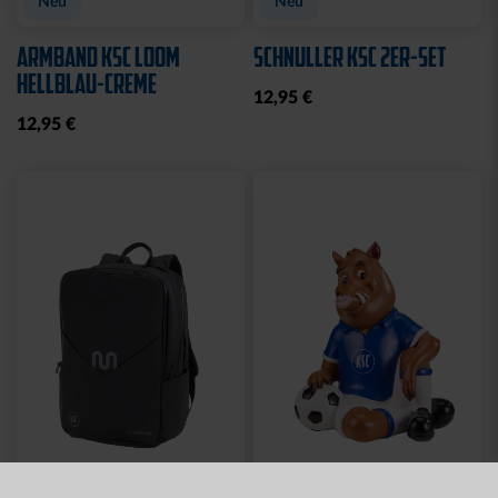
Neu
Neu
ARMBAND KSC LOOM
SCHNULLER KSC 2ER-SET
HELLBLAU-CREME
12,95 €
12,95 €
Neu
Neu