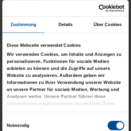
Zustimmung
Details
Über Cookies
Neu
Neu
PLÜSCHBALL LOGO
PIZZASCHNEIDER KSC
Diese Webseite verwendet Cookies
GROSS
12,95 €
Wir verwenden Cookies, um Inhalte und Anzeigen zu
14,95 €
personalisieren, Funktionen für soziale Medien
anbieten zu können und die Zugriffe auf unsere
Website zu analysieren. Außerdem geben wir
Informationen zu Ihrer Verwendung unserer Website
an unsere Partner für soziale Medien, Werbung und
Analysen weiter. Unsere Partner führen diese
Informationen möglicherweise mit weiteren Daten
zusammen, die Sie ihnen bereitgestellt haben oder
die sie im Rahmen Ihrer Nutzung der Dienste
Einwilligungsauswahl
gesammelt haben.
Notwendig