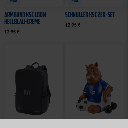
Neu
Neu
ARMBAND KSC LOOM
SCHNULLER KSC 2ER-SET
HELLBLAU-CREME
12,95 €
12,95 €
Neu
Neu