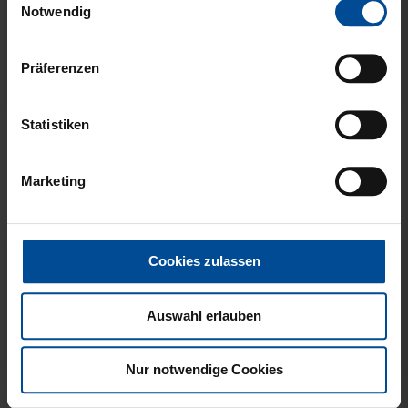
gesammelt haben.
Notwendig
Präferenzen
Neu
FISCHERHUT LOGO
HISSFLAGGE
Statistiken
SCHWARZ GROSS
KARLSRUHER SPORT-
CLUB
8,00 €
Marketing
39,95 €
Cookies zulassen
Auswahl erlauben
Nur notwendige Cookies