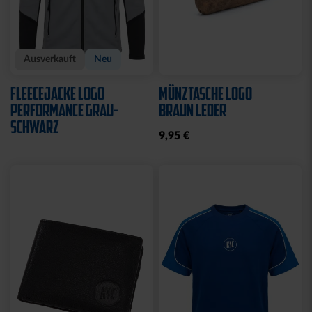
Neu
Neu
RUCKSACK ONEMATE
SPARDOSE WILLI
BACKPACK PRO2
19,95 €
SCHWARZ
149,00 €