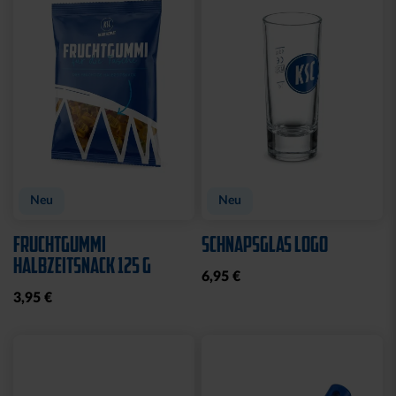
Neu
MÜTZE 47 LOGO
SPARWILLI KERAMIK
STREIFEN
12,95 €
29,95 €