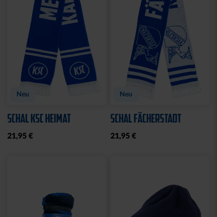
Ausverkauft
SCHNAPSGLAS KRUG
SCHLÜSSELANHÄNGER
LOGO
BASIC LOGO
6,95 €
8,95 €