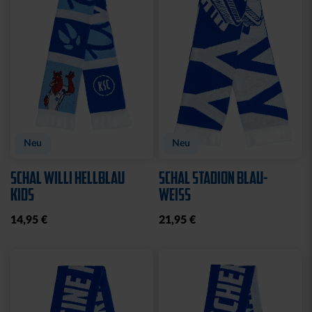
Ausverkauft
LEDERGELDBEUTEL LOGO
T-SHIRT 2000 NAVY
KLEIN
2025
24,95 €