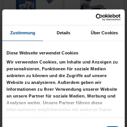
Neu
Ausverkauft
Zustimmung
Details
Über Cookies
PIN LOGO 2CM
FISCHERHUT LOGO
SCHWARZ KLEIN
4,95 €
Diese Webseite verwendet Cookies
8,00 €
Wir verwenden Cookies, um Inhalte und Anzeigen zu
personalisieren, Funktionen für soziale Medien
anbieten zu können und die Zugriffe auf unsere
Website zu analysieren. Außerdem geben wir
Informationen zu Ihrer Verwendung unserer Website
an unsere Partner für soziale Medien, Werbung und
Analysen weiter. Unsere Partner führen diese
Informationen möglicherweise mit weiteren Daten
zusammen, die Sie ihnen bereitgestellt haben oder
die sie im Rahmen Ihrer Nutzung der Dienste
Einwilligungsauswahl