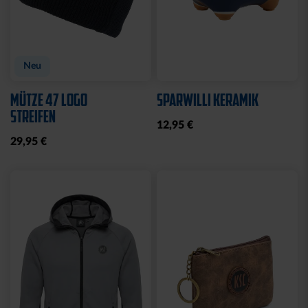
Neu
Neu
ARMBAND KSC LOOM
SCHNULLER KSC 2ER-SET
HELLBLAU-CREME
12,95 €
12,95 €