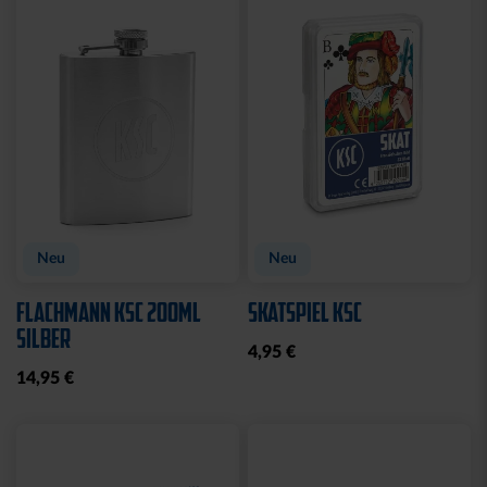
WASCHBEUTEL
BEANIE LOGO BOMMEL
KARLSRUHER SC
FARBEN
SCHWARZ
29,95 €
21,95 €