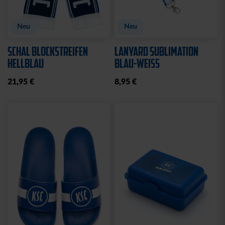
Neu
KISSEN TEDDY NAVY
BEANIE KIDS WILLI
2025
GRAU
17,95 €
19,95 €