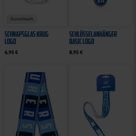
Sale
Neu
Ausverkauft
Neu
COLLEGE JACKE KSC
SWEATJACKE LOGO
NAVY-WEISS
GRAU 2025
35,00 €
79,95 €
30 Tage Bestpreis: 35,00 €