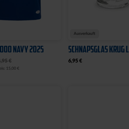
Neu
E WILLI
WÄRMEFLASCHE LOG
SCHWARZ
17,95 €