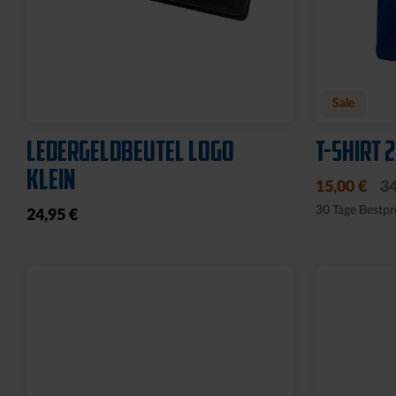
Neu
Neu
RUCKSACK ONEMATE
SPARDOS
BACKPACK PRO2 SCHWARZ
19,95 €
149,00 €