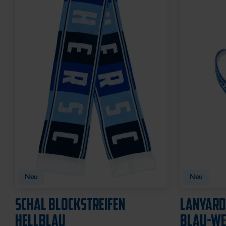
Ausverkauf
SCHLÜSSELANHÄNGER
MAGNET S
KRONKORKEN MIT
7,95 €
FLASCHENÖFFNER
8,95 €