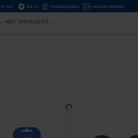
TUT GUT.
KSC TV
FUSSBALLSCHULE
MITGLIED WERDEN
NEU
HIGHLIGHTS
Ausverkauft
2000 NAVY 2025
SCHNAPSGLAS KRUG 
,95 €
6,95 €
eis: 15,00 €