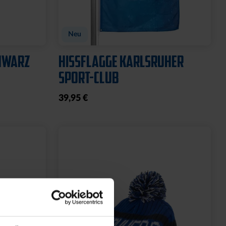
GARTENZWERG STEIN
WILLKOMMEN SOLAR
20,00 €
39,95 €
30 Tage Bestpreis: 20,00 €