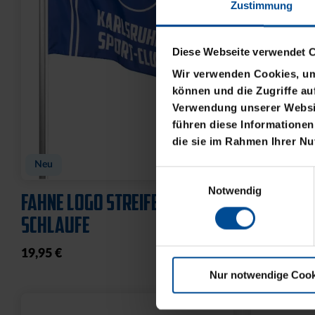
Zustimmung
Diese Webseite verwendet 
Wir verwenden Cookies, um 
können und die Zugriffe au
Verwendung unserer Websit
führen diese Informationen
die sie im Rahmen Ihrer N
BABYBODY SPIELER
CAP 47 L
FLAT
Einwilligungsauswahl
14,95 €
Notwendig
32,95 €
Nur notwendige Cook