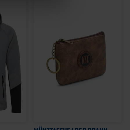
Neu
SCHNULLER KSC 2ER-SET
12,95 €