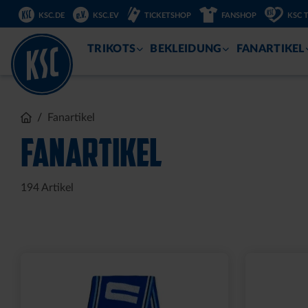
KSC.DE
KSC.EV
TICKETSHOP
FANSHOP
KSC 
ZUM
INHALT
TRIKOTS
BEKLEIDUNG
FANARTIKEL
Sale
LEDERGELDBEUTEL LOGO
T-SHIRT 
KLEIN
15,00 €
34
30 Tage Bestpr
24,95 €