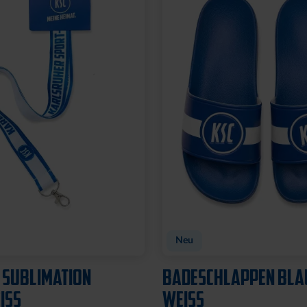
t
TADION 3D
FLASCHENÖFFNER MA
SILHOUETTE
8,95 €