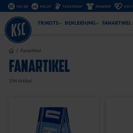
DIREKT
KSC.DE
KSC.EV
TICKETSHOP
FANSHOP
KSC 
ZUM
INHALT
TRIKOTS
BEKLEIDUNG
FANARTIKEL
Fanartikel
FANARTIKEL
194
Artikel