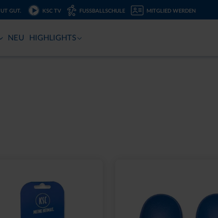
TUT GUT.
KSC TV
FUSSBALLSCHULE
MITGLIED WERDEN
NEU
HIGHLIGHTS