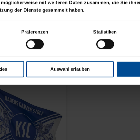
 möglicherweise mit weiteren Daten zusammen, die Sie ihnen
t
utzung der Dienste gesammelt haben.
HUT LOGO SCHWARZ
FISCHERHUT LOGO S
GROSS
Präferenzen
Statistiken
8,00 €
ies
Auswahl erlauben