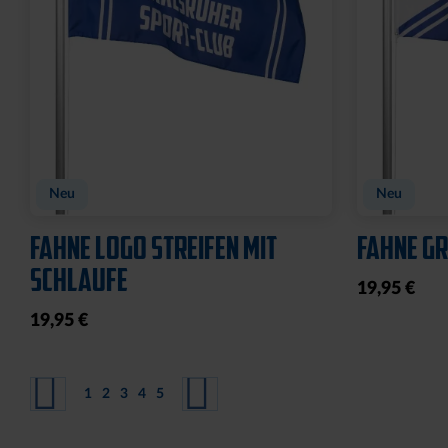
Neu
Neu
FAHNE LOGO STREIFEN MIT
FAHNE GR
SCHLAUFE
19,95 €
19,95 €
Seite
Seite
Zurück
Seite
Seite
Sie lesen gerade Seite
Seite
Seite
Seite
Weiter
1
2
3
4
5