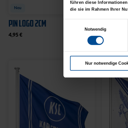
führen diese Informationen
Neu
Ausverkauf
die sie im Rahmen Ihrer N
PIN LOGO 2CM
FISCHER
Einwilligungsauswahl
KLEIN
Notwendig
4,95 €
8,00 €
Nur notwendige Cook