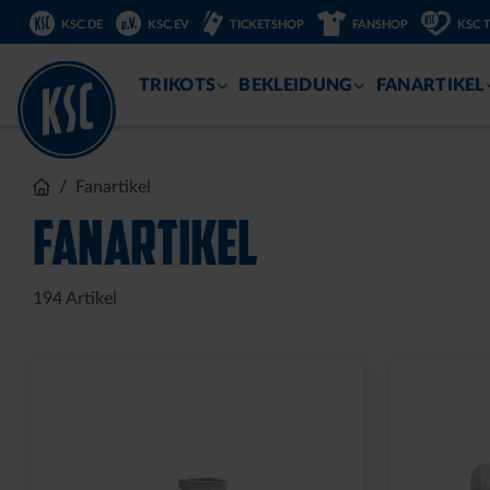
DIREKT
KSC.DE
KSC.EV
TICKETSHOP
FANSHOP
KSC 
ZUM
INHALT
TRIKOTS
BEKLEIDUNG
FANARTIKEL
Fanartikel
FANARTIKEL
194
Artikel