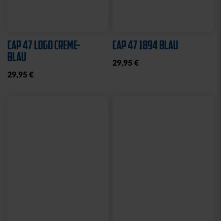
Sale
Neu
BABY LÄTZCHEN-2ER
LEINWAND LED STADION
SET
BLAU
14,95 €
10,00 €
24,95 €
30 Tage Bestpreis: 10,00 €