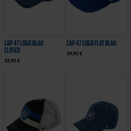
Neu
Ausverkauft
Neu
MÜTZE LOGO NAVY
BBBANK WILDPARK
KARLSRUHE BRYX
19,95 €
39,95 €