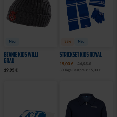
DUFTBAUM LOGO "NEW
BETTWÄSCHE STADION
CAR"
2025
2,50 €
44,95 €