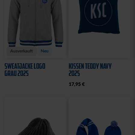
Sale
CAP 47 LOGO NAVY
TURNBEUTEL WILLI
WILDPARK
29,95 €
7,00 €
10,65 €
30 Tage Bestpreis: 7,00 €