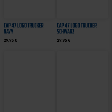
Sale
GARTENZWERG STADION
HALF ZIP KRLSRH GRAU
LADIES
34,95 €
35,00 €
54,95 €
30 Tage Bestpreis: 35,00 €