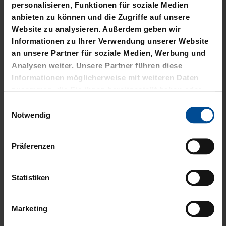
personalisieren, Funktionen für soziale Medien
anbieten zu können und die Zugriffe auf unsere
Website zu analysieren. Außerdem geben wir
Informationen zu Ihrer Verwendung unserer Website
an unsere Partner für soziale Medien, Werbung und
Analysen weiter. Unsere Partner führen diese
Informationen möglicherweise mit weiteren Daten
zusammen, die Sie ihnen bereitgestellt haben oder
Neu
die sie im Rahmen Ihrer Nutzung der Dienste
Einwilligungsauswahl
gesammelt haben.
Notwendig
MÜTZE 47 LOGO
KUSCHELTUCH MIT
METALLIC NAVY
PLÜSCHKOPF
Präferenzen
24,95 €
12,95 €
Statistiken
Marketing