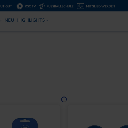
TUT GUT.
KSC TV
FUSSBALLSCHULE
MITGLIED WERDEN
NEU
HIGHLIGHTS
Ausverkauft
2000 NAVY 2025
SCHNAPSGLAS KRUG 
,95 €
6,95 €
eis: 15,00 €