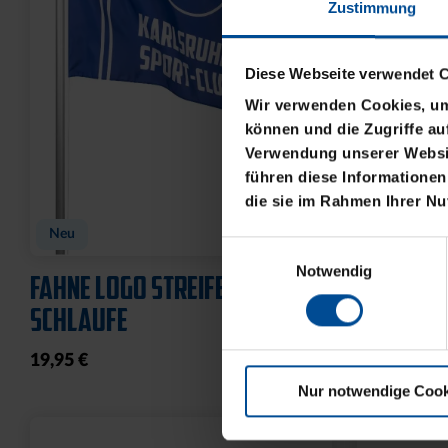
Zustimmung
Diese Webseite verwendet 
Wir verwenden Cookies, um 
können und die Zugriffe au
Verwendung unserer Websit
führen diese Informationen
die sie im Rahmen Ihrer N
BABYBODY SPIELER
CAP 47 L
FLAT
Einwilligungsauswahl
14,95 €
Notwendig
32,95 €
Nur notwendige Cook