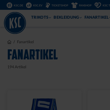
KSC.DE
KSC.EV
TICKETSHOP
FANSHOP
KSC 
ZUM
INHALT
TRIKOTS
BEKLEIDUNG
FANARTIKEL
Sale
LEDERGELDBEUTEL LOGO
T-SHIRT 
KLEIN
15,00 €
34
30 Tage Bestpr
24,95 €