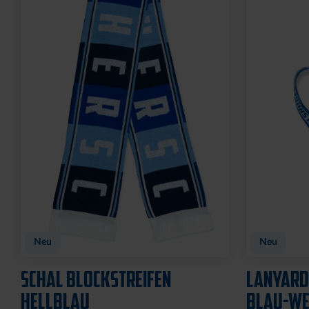
Ausverkauf
SCHLÜSSELANHÄNGER
MAGNET S
KRONKORKEN MIT
7,95 €
FLASCHENÖFFNER
8,95 €