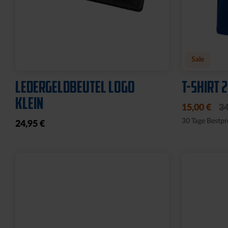
Neu
Neu
RUCKSACK ONEMATE
SPARDOS
BACKPACK PRO2 SCHWARZ
19,95 €
149,00 €