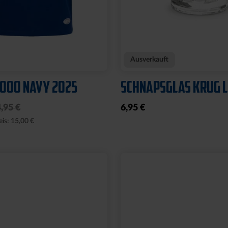
Neu
E WILLI
WÄRMEFLASCHE LOG
SCHWARZ
17,95 €