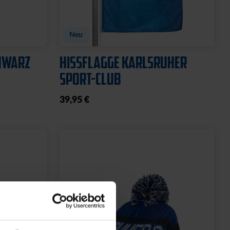
GARTENZWERG STEIN
WILLKOMMEN SOLAR
20,00 €
39,95 €
30 Tage Bestpreis: 20,00 €