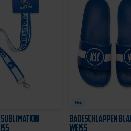
t
TADION 3D
FLASCHENÖFFNER MA
SILHOUETTE
8,95 €