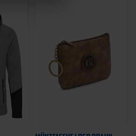
Neu
SCHNULLER KSC 2ER-SET
12,95 €