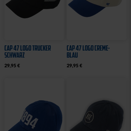
Sale
HALF ZIP KRLSRH GRAU
BABY LÄTZCHEN-2ER
LADIES
SET
35,00 €
54,95 €
14,95 €
30 Tage Bestpreis: 35,00 €