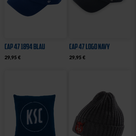
Sale
Neu
LEINWAND LED STADION
FEDERMÄPPCHEN
BLAU
KARLSRUHER SC
10,00 €
24,95 €
14,95 €
30 Tage Bestpreis: 10,00 €