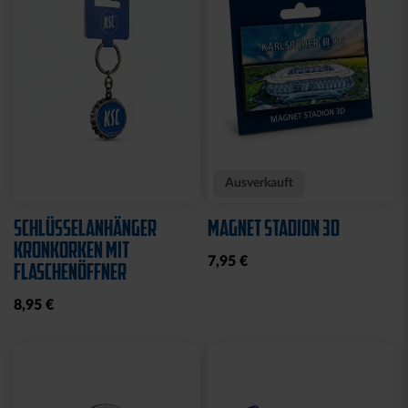
Neu
KISSEN TEDDY NAVY
BEANIE KIDS WILLI
2025
GRAU
17,95 €
19,95 €