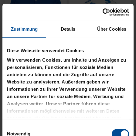
Zustimmung
Details
Über Cookies
Neu
Neu
Diese Webseite verwendet Cookies
JACKE HARRINGTON
MÜTZE 47 LOGO
Wir verwenden Cookies, um Inhalte und Anzeigen zu
SCHRIFTZUG NAVY
METALLIC NAVY
personalisieren, Funktionen für soziale Medien
anbieten zu können und die Zugriffe auf unsere
69,95 €
24,95 €
Website zu analysieren. Außerdem geben wir
Informationen zu Ihrer Verwendung unserer Website
an unsere Partner für soziale Medien, Werbung und
Analysen weiter. Unsere Partner führen diese
Informationen möglicherweise mit weiteren Daten
zusammen, die Sie ihnen bereitgestellt haben oder
die sie im Rahmen Ihrer Nutzung der Dienste
Einwilligungsauswahl
gesammelt haben.
Notwendig