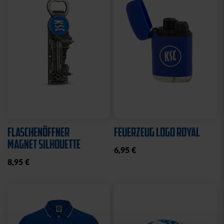
Sale
Neu
STRICKSET KIDS ROYAL
KISSEN LOGO BLAU-
WEISS
15,00 €
24,95 €
14,95 €
30 Tage Bestpreis: 15,00 €