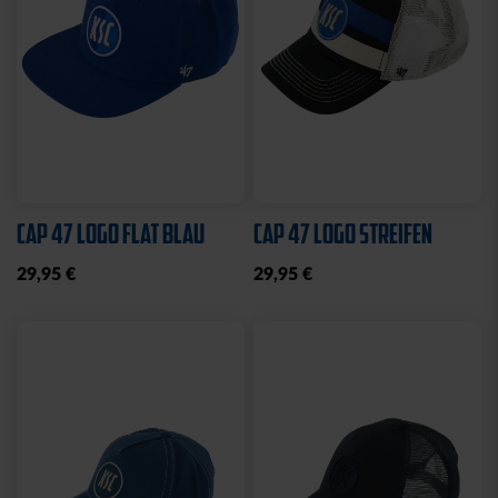
Ausverkauft
Neu
BBBANK WILDPARK
STIRNBAND LOGO GRAU
KARLSRUHE BRYX
19,95 €
39,95 €