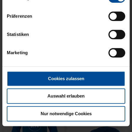
Präferenzen
Statistiken
KUSCHELTUCH MIT
BACKPACK WILLI
Marketing
PLÜSCHKOPF
WILDPARK KIDS
12,95 €
29,95 €
Cookies zulassen
Auswahl erlauben
Nur notwendige Cookies