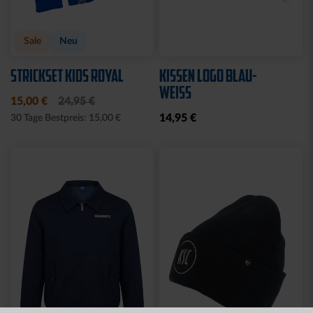
Neu
MÜTZE 47 LOGO
SPARWILLI KERAMIK
STREIFEN
12,95 €
29,95 €