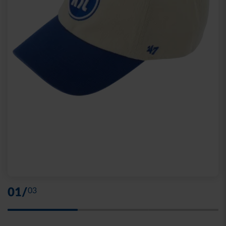
01
/
03
Skip