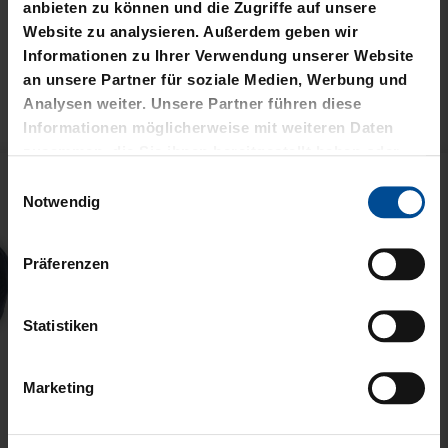
anbieten zu können und die Zugriffe auf unsere
Website zu analysieren. Außerdem geben wir
VERWANDTE
Informationen zu Ihrer Verwendung unserer Website
an unsere Partner für soziale Medien, Werbung und
PRODUKTE
Analysen weiter. Unsere Partner führen diese
Informationen möglicherweise mit weiteren Daten
zusammen, die Sie ihnen bereitgestellt haben oder
die sie im Rahmen Ihrer Nutzung der Dienste
Einwilligungsauswahl
gesammelt haben.
Notwendig
Präferenzen
Statistiken
Marketing