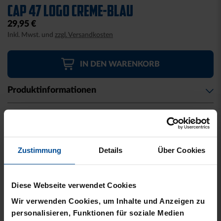
to
CAP 47 LOGO CREME-BLAU
the
29,95 €
beginning
Inkl. Mwst. und
zzgl. Versandkosten
of
the
images
IN DEN WARENKORB
gallery
Produktinformationen
Größe & Passform
Material & Pflege
Zustimmung
Details
Über Cookies
Herstellerangaben
Diese Webseite verwendet Cookies
Kostenlose Lieferung für DREI60-
Wir verwenden Cookies, um Inhalte und Anzeigen zu
Abonnenten
personalisieren, Funktionen für soziale Medien