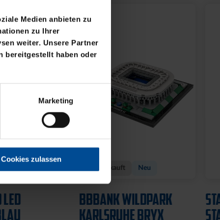
oziale Medien anbieten zu
ationen zu Ihrer
sen weiter. Unsere Partner
 bereitgestellt haben oder
Marketing
Cookies zulassen
Neu
WILDPARK
STADIONDECKE
KU
HE BRYX
STADION BLAU 2025
PL