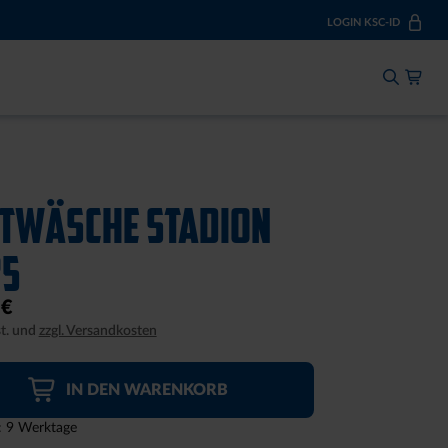
LOGIN KSC-ID
Mein 
Jetzt einloggen:
Zum Log-In
TWÄSCHE STADION
Noch keine KSC-ID?
25
Registrieren
 €
t. und
zzgl. Versandkosten
IN DEN WARENKORB
t: 9 Werktage