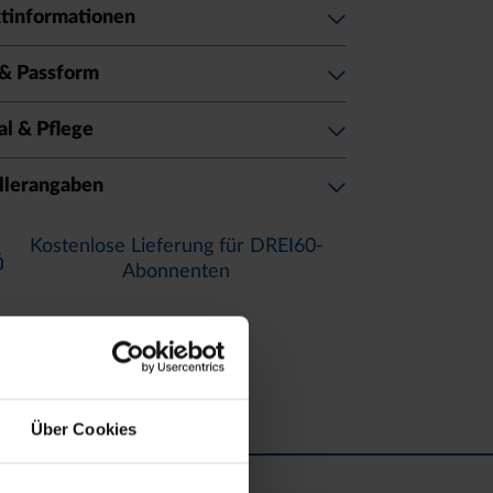
tinformationen
& Passform
al & Pflege
llerangaben
Kostenlose Lieferung für DREI60-
Abonnenten
Über Cookies