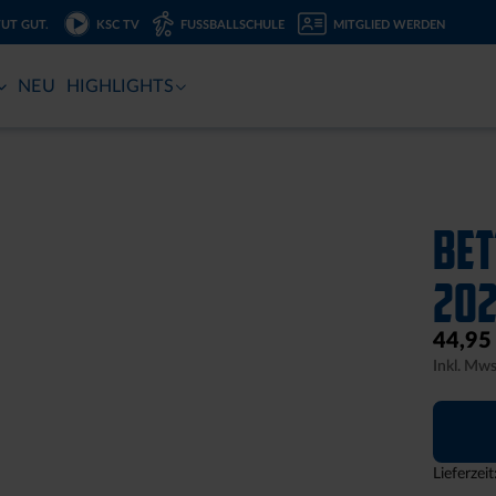
TUT GUT.
KSC TV
FUSSBALLSCHULE
MITGLIED WERDEN
NEU
HIGHLIGHTS
BET
20
44,95
Inkl. Mws
Lieferzei