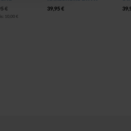
39,95 €
12,