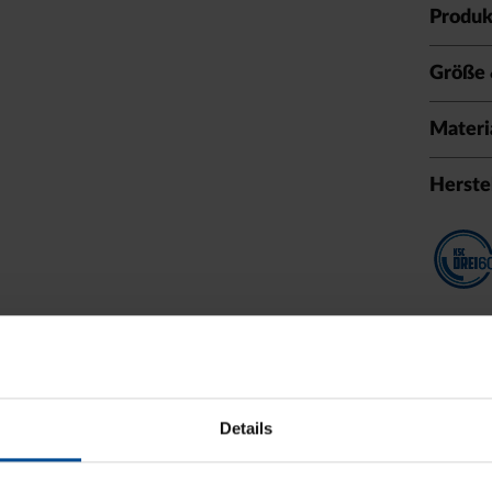
Produk
Größe 
Materi
Herste
Details