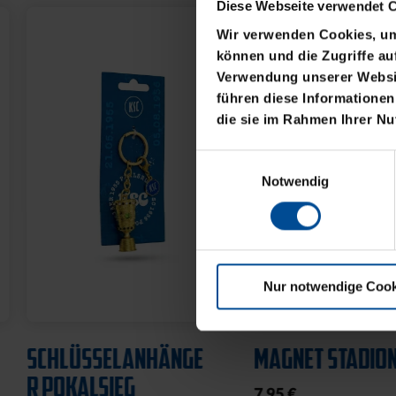
Diese Webseite verwendet 
of
the
Wir verwenden Cookies, um 
images
können und die Zugriffe au
gallery
Verwendung unserer Websit
führen diese Informationen
die sie im Rahmen Ihrer N
Einwilligungsauswahl
Notwendig
Nur notwendige Cook
Ausverkauft
MAGNET STADION 3D
WASCHBEUTEL
KARLSRUHER SC
7,95 €