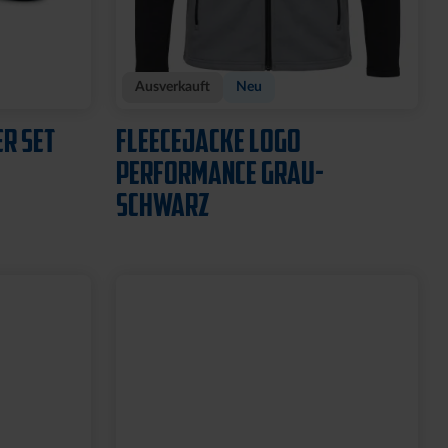
Neu
94
T-SHIRT PIQUÉ LOGO WEISS
39,95 €