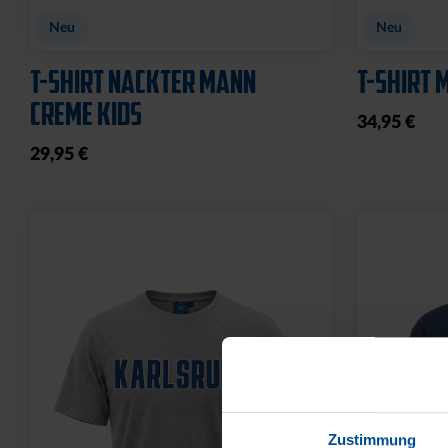
BABYBODY SPIELER
WICKELB
14,95 €
9,95 €
Zustimmung