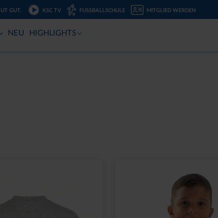
TUT GUT.
KSC TV
FUSSBALLSCHULE
MITGLIED WERDEN
NEU
HIGHLIGHTS
BALKENSCHAL KSC
SOCKEN LOGO NAVY 2E
25
12,95 €
,95 €
eis: 12,00 €