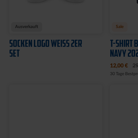
Neu
Neu
T-SHIRT KSC WAVY STREIFEN
T-SHIRT 
WEISS
34,95 €
34,95 €