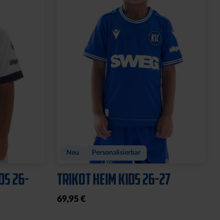
Sale
Y-
POLOSHIRT ROYAL LOGO
25,00 €
34,95 €
30 Tage Bestpreis: 25,00 €