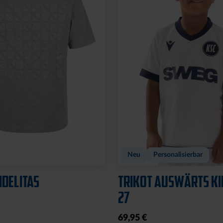
RETRO KSC BLAU
RETROJACKE KSC NAV
BLAU 2025
,95 €
79,95 €