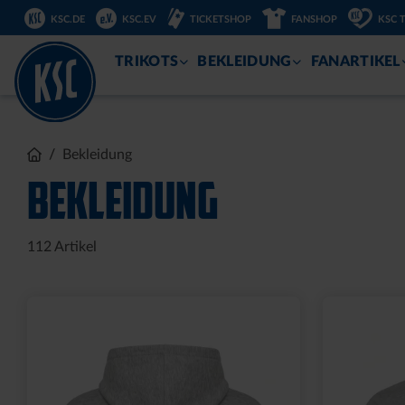
KSC.DE
KSC.EV
TICKETSHOP
FANSHOP
KSC 
ZUM
INHALT
TRIKOTS
BEKLEIDUNG
FANARTIKEL
Ausverkauft
Sale
SOCKEN LOGO WEISS 2ER S
T-SHIRT 
ET
NAVY 20
12,00 €
29
30 Tage Bestpr