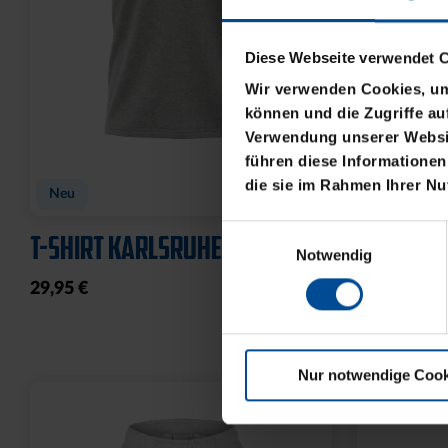
Diese Webseite verwendet 
Wir verwenden Cookies, um 
können und die Zugriffe au
Verwendung unserer Websit
führen diese Informationen
die sie im Rahmen Ihrer N
Sale
Sale
Einwilligungsauswahl
HOODIE KIDS KARLSRUHE
T-SHIRT 
Notwendig
ROYAL
ROYAL
20,00 €
49,95 €
10,00 €
24
30 Tage Bestpreis: 20,00 €
30 Tage Bestpr
Nur notwendige Cook