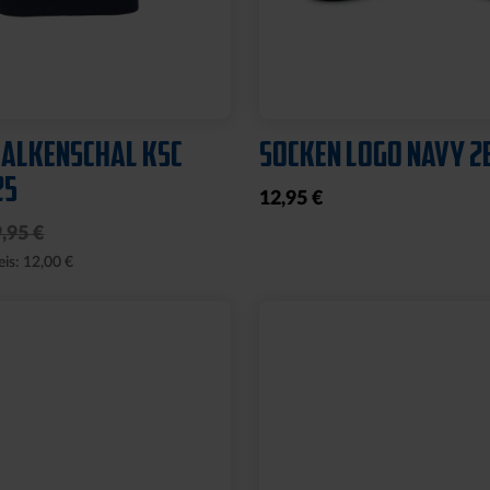
Neu
KSC WAVY 1894
HOODIE KSC WAVY 18
69,95 €