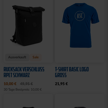
Ausverkauft
Neu
Sale
BABY GESCHENKBOX 4-
HALF ZIP KRLSRH GRAU
TLG.
LADIES
29,95 €
35,00 €
54,95 €
30 Tage Bestpreis: 35,00 €