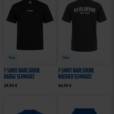
Sale
JOGGINGHOSE KRLSRH
BABY LÄTZCHEN-2ER
GRAU LADIES
SET
25,00 €
39,95 €
14,95 €
30 Tage Bestpreis: 25,00 €