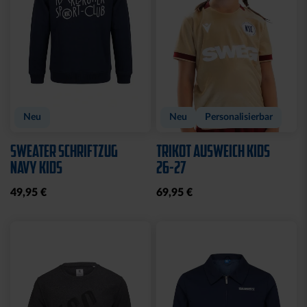
Ausverkauft
Neu
SOCKEN LOGO NAVY 2ER
FLEECEJACKE LOGO
SET
PERFORMANCE GRAU-
SCHWARZ
12,95 €