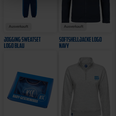
Neu
Neu
T-SHIRT KARLSRUHE
T-SHIRT TRADITION SEIT
GRAU
1894
29,95 €
34,95 €