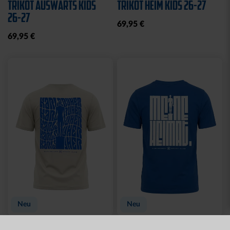
Neu
Sale
Neu
WÄRMEFLASCHE LOGO
T-SHIRT
SCHWARZ
SCHREIBSCHRIFT LOGOS
LADIES
17,95 €
15,00 €
29,95 €
30 Tage Bestpreis: 15,00 €