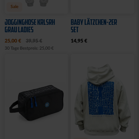
Neu
Neu
SNEAKER SOCKEN WEISS 2
SOCKEN KSC WAVY
ER SET
12,95 €
12,95 €