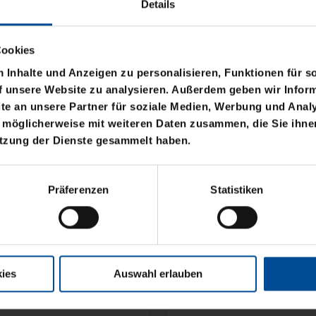
Details
Cookies
Inhalte und Anzeigen zu personalisieren, Funktionen für s
f unsere Website zu analysieren. Außerdem geben wir Inform
e an unsere Partner für soziale Medien, Werbung und Analy
 möglicherweise mit weiteren Daten zusammen, die Sie ihnen
utzung der Dienste gesammelt haben.
Sale
BASIC LOGO KLEIN
SWEATJACKE LOGO KI
Präferenzen
Statistiken
29,95 €
39,95 €
30 Tage Bestpreis: 29,95 €
ies
Auswahl erlauben