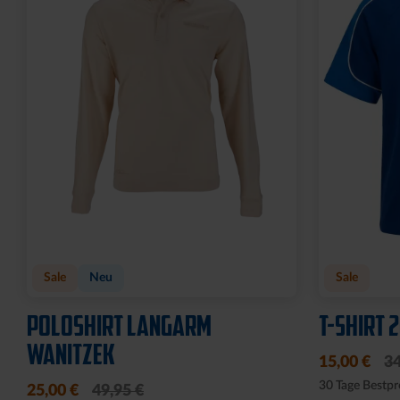
Sale
Neu
Sale
POLOSHIRT LANGARM
T-SHIRT 
WANITZEK
15,00 €
34
30 Tage Bestpr
25,00 €
49,95 €