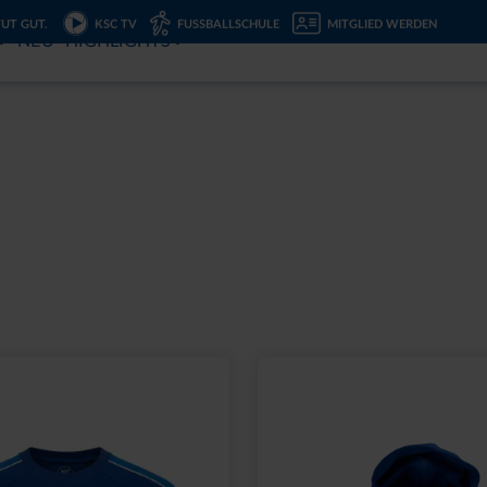
TUT GUT.
KSC TV
FUSSBALLSCHULE
MITGLIED WERDEN
NEU
HIGHLIGHTS