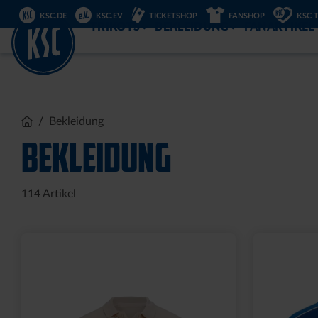
DIREKT
KSC.DE
KSC.EV
TICKETSHOP
FANSHOP
KSC 
ZUM
INHALT
TRIKOTS
BEKLEIDUNG
FANARTIKEL
Bekleidung
BEKLEIDUNG
114
Artikel