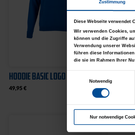
Zustimmung
Diese Webseite verwendet 
Wir verwenden Cookies, um 
können und die Zugriffe au
Verwendung unserer Websit
führen diese Informationen
die sie im Rahmen Ihrer N
HOODIE BASIC LOGO KLEIN
T-SHIRT 
Einwilligungsauswahl
Notwendig
49,95 €
21,95 €
Nur notwendige Cook