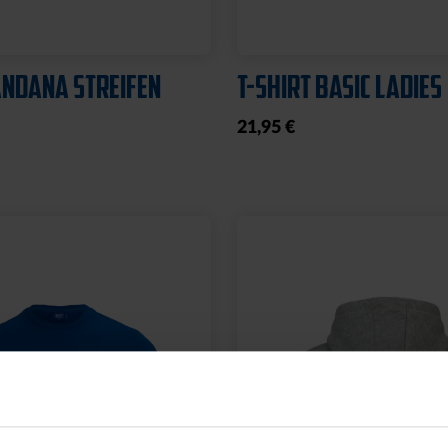
NDANA STREIFEN
T-SHIRT BASIC LADIES
21,95 €