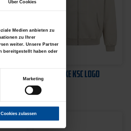
Über Cookies
oziale Medien anbieten zu
ationen zu Ihrer
sen weiter. Unsere Partner
 bereitgestellt haben oder
Neu
DS
SWEATJACKE KSC LOGO
Marketing
NATUR
64,95 €
Cookies zulassen