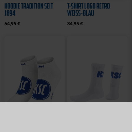
HOODIE TRADITION SEIT
T-SHIRT LOGO RETRO
1894
WEISS-BLAU
64,95 €
34,95 €
Neu
Neu