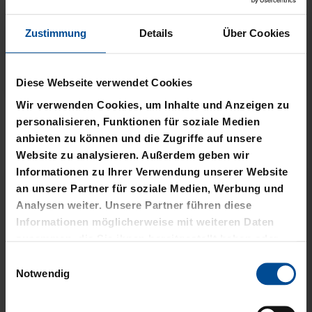
Zustimmung
Details
Über Cookies
Neu
Neu
Diese Webseite verwendet Cookies
Wir verwenden Cookies, um Inhalte und Anzeigen zu
T-SHIRT STADTMOMENTE
HOODIE STADTMOMENTE
personalisieren, Funktionen für soziale Medien
anbieten zu können und die Zugriffe auf unsere
29,95 €
59,95 €
Website zu analysieren. Außerdem geben wir
Informationen zu Ihrer Verwendung unserer Website
an unsere Partner für soziale Medien, Werbung und
Analysen weiter. Unsere Partner führen diese
Informationen möglicherweise mit weiteren Daten
zusammen, die Sie ihnen bereitgestellt haben oder
die sie im Rahmen Ihrer Nutzung der Dienste
Einwilligungsauswahl
gesammelt haben.
Notwendig