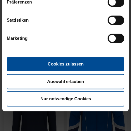
Präferenzen
Statistiken
Neu
Neu
SWEATER KARLSRUHE
SWEATER KARLSRUHE
Marketing
GRAU KIDS
GRAU
49,95 €
64,95 €
Cookies zulassen
Auswahl erlauben
Nur notwendige Cookies