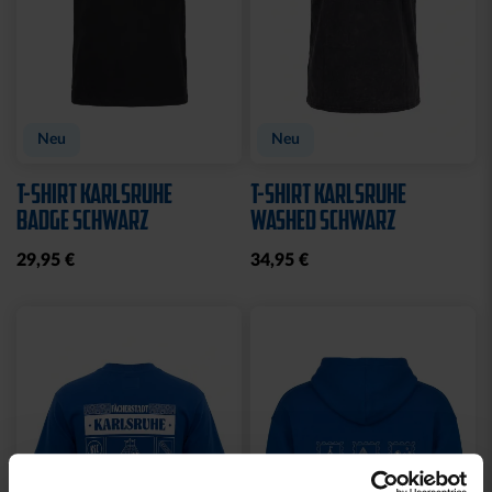
Neu
Neu
T-SHIRT KARLSRUHE
T-SHIRT KARLSRUHE
BADGE SCHWARZ
WASHED SCHWARZ
29,95 €
34,95 €