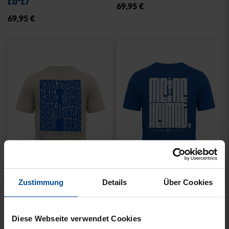
SCHWARZ
NATUR
89,95 €
54,95 €
Ausverkauft
Neu
Sale
SWEATER RETRO CREME
HOODIE LOGO BIG NAVY