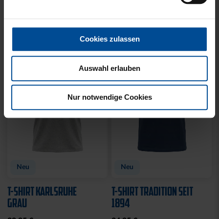
25,00 €
49,95 €
35,00 €
59,95 €
30 Tage Bestpreis: 25,00 €
30 Tage Bestpreis: 35,00 €
Ausverkauft
Ausverkauft
JOGGING SWEATSET
SOFTSHELLJACKE LOGO
LOGO BLAU
NAVY