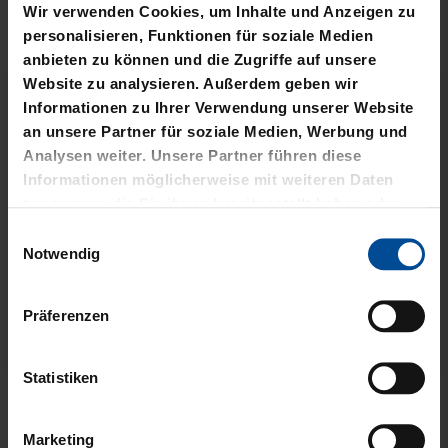
2025
2025
30,00 €
64,95 €
30 Tage Bestpreis: 30,00 €
Sale
Sale
Neu
HOODIE LOGO BIG NAVY
HOODIE NAVY CREME
KIDS 2025
BLOCK