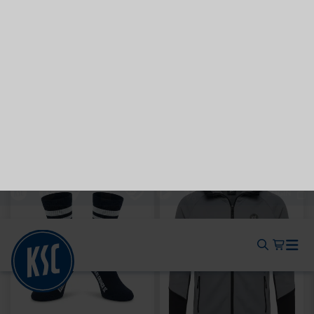
Neu
Neu
HOODIE KSC WAVY 1894
T-SHIRT PIQUÉ LOGO
WEISS
69,95 €
39,95 €