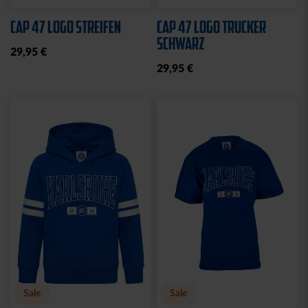
Ausverkauft
Neu
Neu
SWEATJACKE LOGO
BEANIE KIDS WILLI
GRAU 2025
GRAU
19,95 €
Ausverkauft
Neu
Sale
Neu