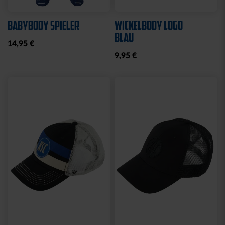
Ausverkauft
Neu
Sale
Neu
HYBRIDJACKE LOGO
COLLEGE JACKE KSC
GRAU 2025
NAVY-WEISS
35,00 €
79,95 €
30 Tage Bestpreis: 35,00 €