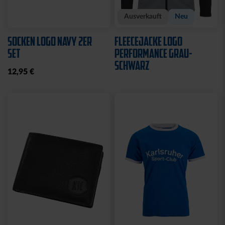
Sale
Neu
SWEATJACKE LOGO KIDS
SWEATJACKE KSC LOGO
NATUR
29,95 €
39,95 €
64,95 €
30 Tage Bestpreis: 29,95 €