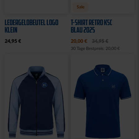
Neu
Neu
RUCKSACK ONEMATE
SPARDOSE WILLI
BACKPACK PRO2
19,95 €
SCHWARZ
149,00 €