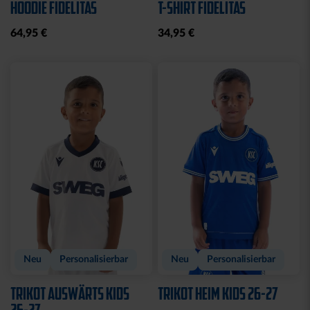
T-SHIRT KSC PINSEL
JACKE HARRINGTON
GRAU
SCHRIFTZUG NAVY
10,00 €
19,95 €
69,95 €
30 Tage Bestpreis: 10,00 €
Neu
Neu
PARKA SCHRIFTZUG
JOGGINGHOSE KSC LOGO