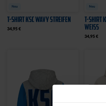
Sale
Sale
T-SHIRT LADIES RETRO
T-SHIRT 
WEISS
15,00 €
29
30 Tage Bestpr
15,00 €
29,95 €
30 Tage Bestpreis: 15,00 €