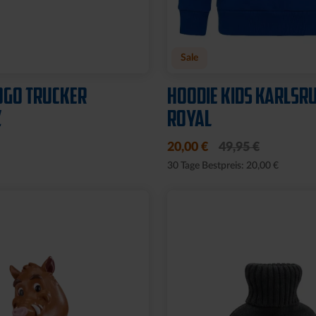
u
Ausverkauft
Neu
JACKE KSC NAVY-
SWEATJACKE LOGO G
2025
,95 €
eis: 35,00 €