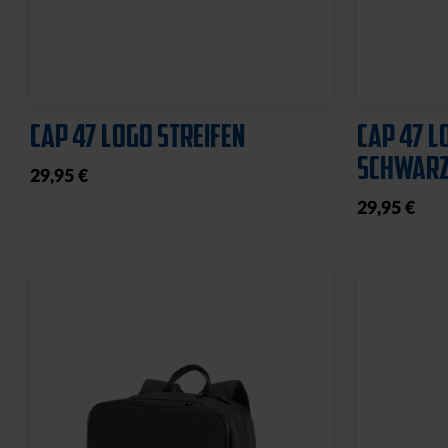
Ausverkauft
Neu
Sale
Ne
HYBRIDJACKE LOGO GRAU
COLLEGE 
2025
WEISS
35,00 €
79
30 Tage Bestpr