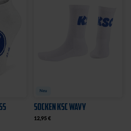
Sale
O
T-SHIRT LADIES