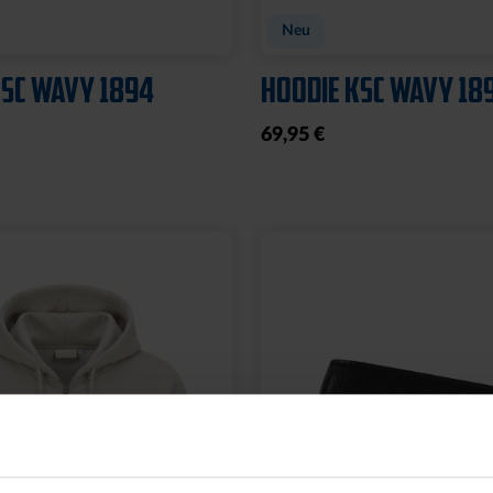
CREME KARLSRUHE
STUTZEN POKAL
,95 €
14,95 €
eis: 15,00 €