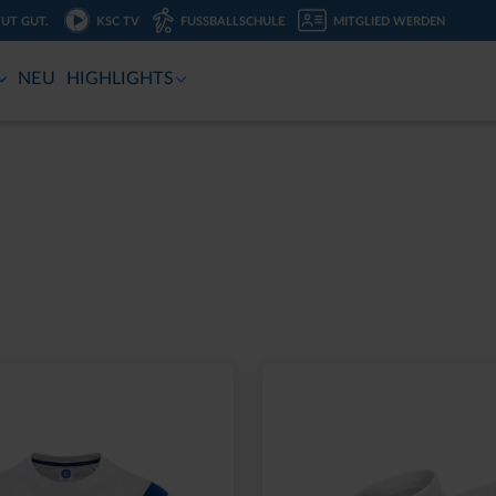
TUT GUT.
KSC TV
FUSSBALLSCHULE
MITGLIED WERDEN
NEU
HIGHLIGHTS
Sale
OGO TRUCKER
HOODIE KIDS KARLSR
Z
ROYAL
20,00 €
49,95 €
30 Tage Bestpreis: 20,00 €