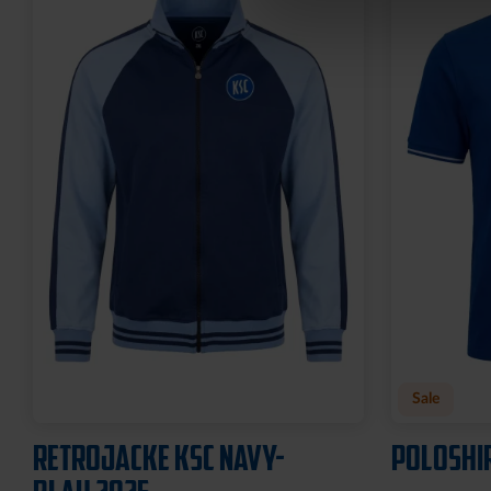
Neu
Neu
RUCKSACK ONEMATE
SPARDOS
BACKPACK PRO2 SCHWARZ