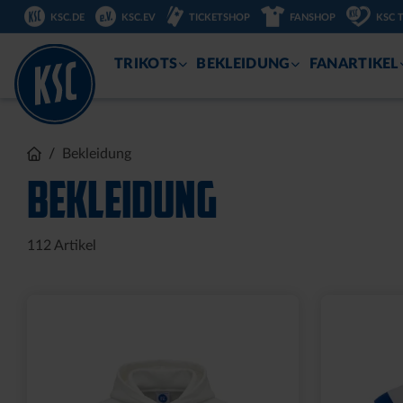
KSC.DE
KSC.EV
TICKETSHOP
FANSHOP
KSC 
ZUM
INHALT
TRIKOTS
BEKLEIDUNG
FANARTIKEL
CAP 47 LOGO STREIFEN
CAP 47 L
SCHWAR
29,95 €
29,95 €