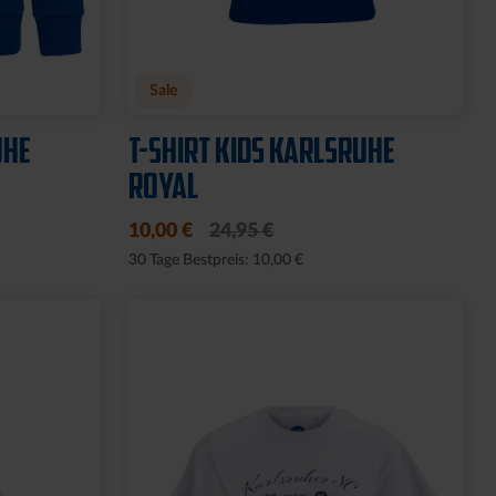
Neu
RAU
BEANIE KIDS WILLI GRAU
19,95 €