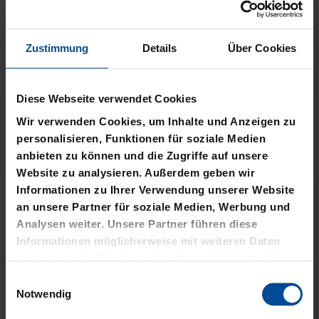
Zustimmung
Details
Über Cookies
Neu
Neu
Diese Webseite verwendet Cookies
T-SHIRT STADTMOMENTE
HOODIE STADTMOMENTE
Wir verwenden Cookies, um Inhalte und Anzeigen zu
personalisieren, Funktionen für soziale Medien
29,95 €
59,95 €
anbieten zu können und die Zugriffe auf unsere
Website zu analysieren. Außerdem geben wir
Informationen zu Ihrer Verwendung unserer Website
an unsere Partner für soziale Medien, Werbung und
Analysen weiter. Unsere Partner führen diese
Informationen möglicherweise mit weiteren Daten
zusammen, die Sie ihnen bereitgestellt haben oder
die sie im Rahmen Ihrer Nutzung der Dienste
Einwilligungsauswahl
gesammelt haben.
Notwendig