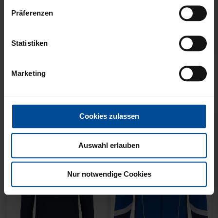
Präferenzen
Neu
Neu
Statistiken
SWEATER KARLSRUHE
SWEATER KARLSRUHE
GRAU KIDS
GRAU
Marketing
49,95 €
64,95 €
Cookies zulassen
Auswahl erlauben
Nur notwendige Cookies