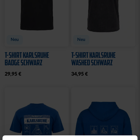
Neu
Neu
T-SHIRT KARLSRUHE
T-SHIRT KARLSRUHE
BADGE SCHWARZ
WASHED SCHWARZ
29,95 €
34,95 €