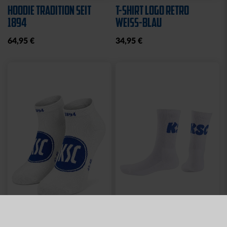
HOODIE TRADITION SEIT
T-SHIRT LOGO RETRO
1894
WEISS-BLAU
64,95 €
34,95 €
Neu
Neu